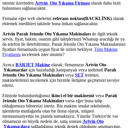
sitemiz üzerinden
Artvin Oto Yıkama Firması
olarak daha hızlı
bulunması sağlanacaktır.
Firmalar eğer web sitelerini
referans noktası(BACKLİNK)
olarak
eklemek istedikleri taktirde buna imkan sağlanacaktır.
Artvin Paralı Jetonlu Oto Yıkama Makinaları
ile ilgili teknik
servis, fiyat, bakım, onarım gibi taleplerinizi Whatsup aracılığı ile ya
da telefon ile iletebilirsiniz. Paralı Jetonlu Oto Yıkama Makinalarının
fiyatları firmamızda uygun fiyat ile sizleri bekliyor.
Tüm Makine
Fiyatlarını
incelemek ister misiniz?
Ayrıca
BARJET Makine
olarak; firmamızın
Artvin Oto
Yıkamacılar
için hazırladığı kampanyalı veya indirimli
Paralı
Jetonlu Oto Yıkama Makinaları
veya
SET
lerimizi,
makinelerimizi incelemek için bizimle iletişime geçmenizi tavsiye
ederiz.
Elinizde bulundurduğunuz
ikinci el bir makineniz
veya
Paralı
Jetonlu Oto Yıkama Makinaları
varsa eğer buna talip
olduğumuzu bilmenizi isteriz. Biz makine imalat sektöründe,
işlemlerin mutfağında olan bir firma olarak, müşteri
memnununiyetini ön planda tutmaktayız. Yılardır Türkiye'de var
olmamızın en büyük nedeni de, satış sonrası
Artvin Oto
Yıkamacılara
sağladığımız teknik destek olduğunu unutmayınız.