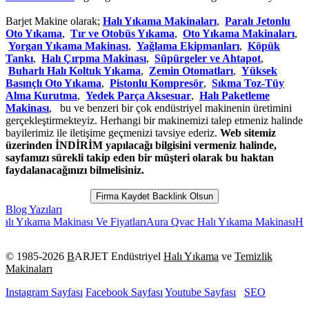
Barjet Makine olarak;
Halı Yıkama Makinaları
,
Paralı Jetonlu
Oto Yıkama
,
Tır ve Otobüs Yıkama
,
Oto Yıkama Makinaları
,
Yorgan Yıkama Makinası
,
Yağlama Ekipmanları
,
Köpük
Tankı
,
Halı Çırpma Makinası
,
Süpürgeler ve Ahtapot
,
Buharlı Halı Koltuk Yıkama
,
Zemin Otomatları
,
Yüksek
Basınçlı Oto Yıkama
,
Pistonlu Kompresör
,
Sıkma Toz-Tüy
Alma Kurutma
,
Yedek Parça Aksesuar
,
Halı Paketleme
Makinası
, bu ve benzeri bir çok endüstriyel makinenin üretimini
gerçekleştirmekteyiz. Herhangi bir makinemizi talep etmeniz halinde
bayilerimiz ile iletişime geçmenizi tavsiye ederiz.
Web sitemiz
üzerinden İNDİRİM yapılacağı bilgisini vermeniz halinde,
sayfamızı sürekli takip eden bir müşteri olarak bu haktan
faydalanacağınızı bilmelisiniz.
Firma Kaydet Backlink Olsun
Blog Yazıları
ama Makinası Ve Fiyatları
Aura Qvac Halı Yıkama Makinası
Hali Fırca
© 1985-
2026
B
ARJET Endüstriyel
Halı Yıkama
ve
Temizlik
Makinaları
Instagram Sayfası
Facebook Sayfası
Youtube Sayfası
SEO