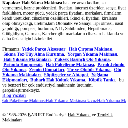
Kapaksız Halı Sıkma Makinası
hata ve arıza kodları, su
vermemesi, hazne problemleri, fiyatları, internet üzeriden satışta fiyat
farklılıkarı, motor gücü, yedek parça fiyatları, markaları, firmaların
kendi ürettikleri cihazların özellikleri, ikinci el fiyatları, kiralama
olup olmayacağı, üretimi,tam Otomatik ve Sanayi Tipi olması, nasıl
yapıldığı, pompası, hortumu, N11, Sahibinden, Hepsiburada,
Gittigidiyor, Garmak, Karcher gibi markaların cihazları hakkında ve
daha fazlası için bizimle ilet
Firmamız;
Yedek Parça Aksesuar
,
Halı Çırpma Makinası
,
Sıkma Toz-Tüy Alma Kurutma
,
Yorgan Yıkama Makinası
,
Halı Yıkama Makinaları
,
Yüksek Basınçlı Oto Yıkama
,
Pistonlu Kompresör
,
Halı Paketleme Makinası
,
Paralı Jetonlu
Oto Yıkama
,
Zemin Otomatları
,
Tır ve Otobüs Yıkama
,
Oto
Yıkama Makinaları
,
Süpürgeler ve Ahtapot
,
Yağlama
Ekipmanları
,
Buharlı Halı Koltuk Yıkama
,
Köpük Tankı
, bu
ve benzeri bir çok endüstriyel makinenin üretimini
gerçekleştirmekteyiz.
Blog Yazıları
alı Paketleme Makinası
Halı Yıkama Makinası Ucuz
Halı Yıkama Makina
© 1985-
2026
B
ARJET Endüstriyel
Halı Yıkama
ve
Temizlik
Makinaları