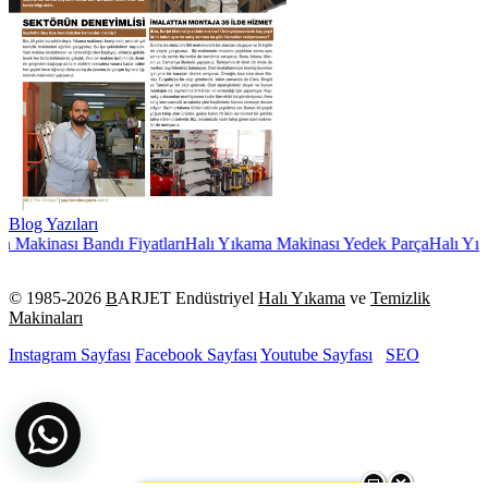
Blog Yazıları
Makinası Bandı Fiyatları
Halı Yıkama Makinası Yedek Parça
Halı Yıkam
© 1985-
2026
B
ARJET Endüstriyel
Halı Yıkama
ve
Temizlik
Makinaları
Instagram Sayfası
Facebook Sayfası
Youtube Sayfası
SEO