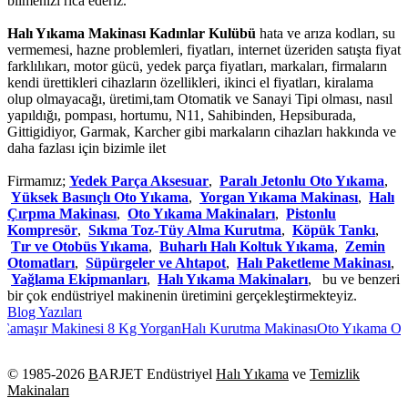
bilmenizi rica ederiz.
Halı Yıkama Makinası Kadınlar Kulübü
hata ve arıza kodları, su
vermemesi, hazne problemleri, fiyatları, internet üzeriden satışta fiyat
farklılıkarı, motor gücü, yedek parça fiyatları, markaları, firmaların
kendi ürettikleri cihazların özellikleri, ikinci el fiyatları, kiralama
olup olmayacağı, üretimi,tam Otomatik ve Sanayi Tipi olması, nasıl
yapıldığı, pompası, hortumu, N11, Sahibinden, Hepsiburada,
Gittigidiyor, Garmak, Karcher gibi markaların cihazları hakkında ve
daha fazlası için bizimle ilet
Firmamız;
Yedek Parça Aksesuar
,
Paralı Jetonlu Oto Yıkama
,
Yüksek Basınçlı Oto Yıkama
,
Yorgan Yıkama Makinası
,
Halı
Çırpma Makinası
,
Oto Yıkama Makinaları
,
Pistonlu
Kompresör
,
Sıkma Toz-Tüy Alma Kurutma
,
Köpük Tankı
,
Tır ve Otobüs Yıkama
,
Buharlı Halı Koltuk Yıkama
,
Zemin
Otomatları
,
Süpürgeler ve Ahtapot
,
Halı Paketleme Makinası
,
Yağlama Ekipmanları
,
Halı Yıkama Makinaları
, bu ve benzeri
bir çok endüstriyel makinenin üretimini gerçekleştirmekteyiz.
Blog Yazıları
amaşır Makinesi 8 Kg Yorgan
Halı Kurutma Makinası
Oto Yıkama Otoma
© 1985-
2026
B
ARJET Endüstriyel
Halı Yıkama
ve
Temizlik
Makinaları