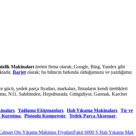
mizlik Makinaları
üreten firma olarak; Google, Bing, Yandex gibi
ktadır.
Barjet
olarak; bu bilincin farkında olduğumuzu ve yazdığımız
or gücü, yedek parça fiyatları, markaları, firmaların kendi ürettikleri
hortumu, N11, Sahibinden, Hepsiburada, Gittigidiyor, Garmak, Karcher
inaları
,
Yağlama Ekipmanları
,
Halı Yıkama Makinaları
,
Tır ve
a Kurutma
,
Pistonlu Kompresör
,
Yedek Parça Aksesuar
,
ışan Oto Yıkama Makinası Fiyatları
Fakir 6000 S Halı Yıkama Makinası