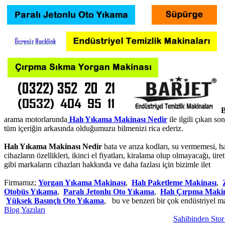
B
arama motorlarunda
Halı Yıkama Makinası Nedir
ile ilgili çıkan s
tüm içeriğin arkasında olduğumuzu bilmenizi rica ederiz.
Halı Yıkama Makinası Nedir
hata ve arıza kodları, su vermemesi, hazn
cihazların özellikleri, ikinci el fiyatları, kiralama olup olmayacağı,
gibi markaların cihazları hakkında ve daha fazlası için bizimle ilet
Firmamız;
Yorgan Yıkama Makinası
,
Halı Paketleme Makinası
,
Otobüs Yıkama
,
Paralı Jetonlu Oto Yıkama
,
Halı Çırpma Maki
Yüksek Basınçlı Oto Yıkama
, bu ve benzeri bir çok endüstriyel m
Blog Yazıları
Sahibinden Stor Per