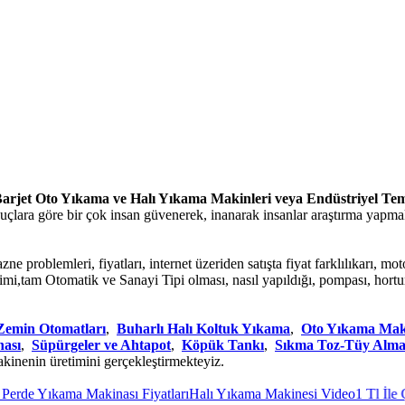
arjet Oto Yıkama ve Halı Yıkama Makinleri veya Endüstriyel Te
onuçlara göre bir çok insan güvenerek, inanarak insanlar araştırma yapma
e problemleri, fiyatları, internet üzeriden satışta fiyat farklılıkarı, mot
 üretimi,tam Otomatik ve Sanayi Tipi olması, nasıl yapıldığı, pompası, 
Zemin Otomatları
,
Buharlı Halı Koltuk Yıkama
,
Oto Yıkama Mak
nası
,
Süpürgeler ve Ahtapot
,
Köpük Tankı
,
Sıkma Toz-Tüy Alm
akinenin üretimini gerçekleştirmekteyiz.
de Yıkama Makinası Fiyatları
Halı Yıkama Makinesi Video
1 Tl İle Çal