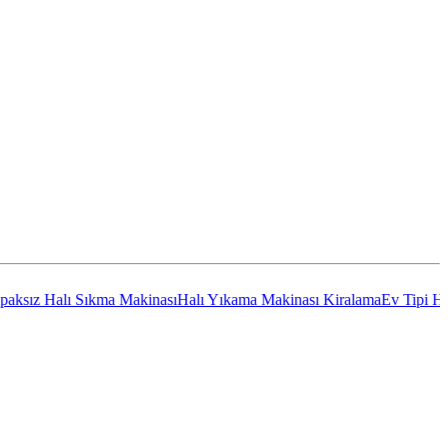
Halı Sıkma Makinası
Halı Yıkama Makinası Kiralama
Ev Tipi Halı Yıka