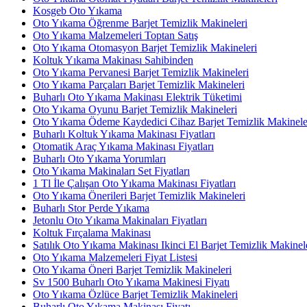
Kosgeb Oto Yıkama
Oto Yıkama Öğrenme Barjet Temizlik Makineleri
Oto Yıkama Malzemeleri Toptan Satış
Oto Yıkama Otomasyon Barjet Temizlik Makineleri
Koltuk Yıkama Makinası Sahibinden
Oto Yıkama Pervanesi Barjet Temizlik Makineleri
Oto Yıkama Parçaları Barjet Temizlik Makineleri
Buharlı Oto Yıkama Makinası Elektrik Tüketimi
Oto Yıkama Oyunu Barjet Temizlik Makineleri
Oto Yıkama Ödeme Kaydedici Cihaz Barjet Temizlik Makinele
Buharlı Koltuk Yıkama Makinası Fiyatları
Otomatik Araç Yıkama Makinası Fiyatları
Buharlı Oto Yıkama Yorumları
Oto Yıkama Makinaları Set Fiyatları
1 Tl İle Çalışan Oto Yıkama Makinası Fiyatları
Oto Yıkama Önerileri Barjet Temizlik Makineleri
Buharlı Stor Perde Yıkama
Jetonlu Oto Yıkama Makinaları Fiyatları
Koltuk Fırçalama Makinası
Satılık Oto Yıkama Makinası Ikinci El Barjet Temizlik Makinel
Oto Yıkama Malzemeleri Fiyat Listesi
Oto Yıkama Öneri Barjet Temizlik Makineleri
Sv 1500 Buharlı Oto Yıkama Makinesi Fiyatı
Oto Yıkama Özlüce Barjet Temizlik Makineleri
Buharlı Oto Yıkama Makinası Fiyatı