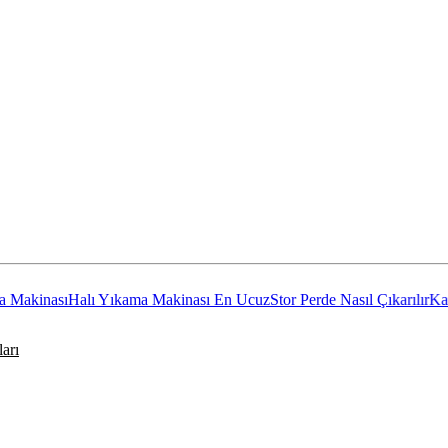
ası
Halı Yıkama Makinası En Ucuz
Stor Perde Nasıl Çıkarılır
Kapaksız 
arı