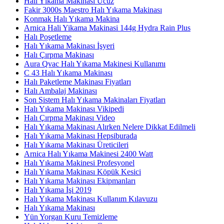
Halı Yıkama Makinası Ucuz
Fakir 3000s Maestro Halı Yıkama Makinası
Konmak Halı Yıkama Makina
Arnica Hali Yikama Makinasi 144g Hydra Rain Plus
Halı Poşetleme
Halı Yıkama Makinası İşyeri
Halı Çırpma Makinası
Aura Qvac Halı Yıkama Makinesi Kullanımı
C 43 Halı Yıkama Makinası
Halı Paketleme Makinası Fiyatları
Halı Ambalaj Makinası
Son Sistem Halı Yıkama Makinaları Fiyatları
Halı Yıkama Makinası Vikipedi
Halı Çırpma Makinası Video
Halı Yıkama Makinası Alırken Nelere Dikkat Edilmeli
Halı Yıkama Makinası Hepsiburada
Halı Yıkama Makinası Üreticileri
Arnica Halı Yıkama Makinesi 2400 Watt
Halı Yıkama Makinesi Profesyonel
Halı Yıkama Makinası Köpük Kesici
Halı Yıkama Makinası Ekipmanları
Halı Yıkama İşi 2019
Halı Yıkama Makinası Kullanım Kılavuzu
Halı Yıkama Makinası
Yün Yorgan Kuru Temizleme