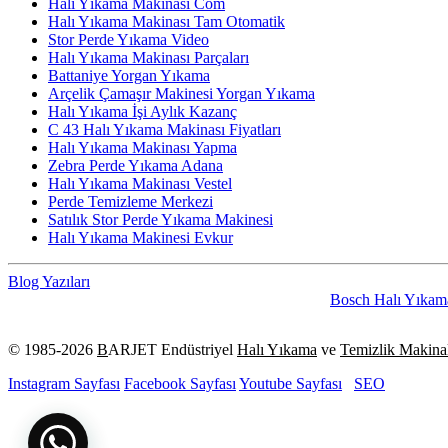
Halı Yıkama Makinası Com
Halı Yıkama Makinası Tam Otomatik
Stor Perde Yıkama Video
Halı Yıkama Makinası Parçaları
Battaniye Yorgan Yıkama
Arçelik Çamaşır Makinesi Yorgan Yıkama
Halı Yıkama İşi Aylık Kazanç
C 43 Halı Yıkama Makinası Fiyatları
Halı Yıkama Makinası Yapma
Zebra Perde Yıkama Adana
Halı Yıkama Makinası Vestel
Perde Temizleme Merkezi
Satılık Stor Perde Yıkama Makinesi
Halı Yıkama Makinesi Evkur
Blog Yazıları
Bosch Halı Yıkama Makin
© 1985-
2026
B
ARJET Endüstriyel
Halı Yıkama
ve
Temizlik Makinal
Instagram Sayfası
Facebook Sayfası
Youtube Sayfası
SEO