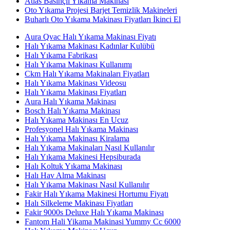
Atlas Basınçlı Yıkama Makinası
Oto Yıkama Projesi Barjet Temizlik Makineleri
Buharlı Oto Yıkama Makinası Fiyatları İkinci El
Aura Qvac Halı Yıkama Makinası Fiyatı
Halı Yıkama Makinası Kadınlar Kulübü
Halı Yıkama Fabrikası
Halı Yıkama Makinası Kullanımı
Ckm Halı Yıkama Makinaları Fiyatları
Halı Yıkama Makinası Videosu
Halı Yıkama Makinası Fiyatları
Aura Halı Yıkama Makinası
Bosch Halı Yıkama Makinası
Halı Yıkama Makinası En Ucuz
Profesyonel Halı Yıkama Makinası
Halı Yıkama Makinası Kiralama
Halı Yıkama Makinaları Nasıl Kullanılır
Halı Yıkama Makinesi Hepsiburada
Halı Koltuk Yıkama Makinası
Halı Hav Alma Makinası
Halı Yıkama Makinası Nasıl Kullanılır
Fakir Halı Yıkama Makinesi Hortumu Fiyatı
Halı Silkeleme Makinası Fiyatları
Fakir 9000s Deluxe Halı Yıkama Makinası
Fantom Hali Yikama Makinasi Yummy Cc 6000