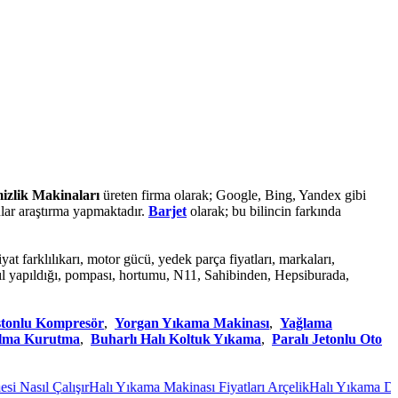
mizlik Makinaları
üreten firma olarak; Google, Bing, Yandex gibi
nlar araştırma yapmaktadır.
Barjet
olarak; bu bilincin farkında
iyat farklılıkarı, motor gücü, yedek parça fiyatları, markaları,
nasıl yapıldığı, pompası, hortumu, N11, Sahibinden, Hepsiburada,
stonlu Kompresör
,
Yorgan Yıkama Makinası
,
Yağlama
Alma Kurutma
,
Buharlı Halı Koltuk Yıkama
,
Paralı Jetonlu Oto
sıl Çalışır
Halı Yıkama Makinası Fiyatları Arçelik
Halı Yıkama Dükka