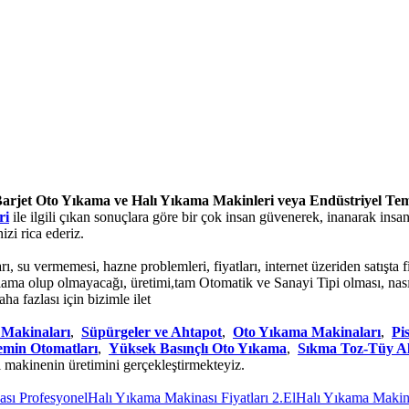
arjet Oto Yıkama ve Halı Yıkama Makinleri veya Endüstriyel Te
ri
ile ilgili çıkan sonuçlara göre bir çok insan güvenerek, inanarak insa
zi rica ederiz.
ı, su vermemesi, hazne problemleri, fiyatları, internet üzeriden satışta f
ı, kiralama olup olmayacağı, üretimi,tam Otomatik ve Sanayi Tipi olması, 
a fazlası için bizimle ilet
 Makinaları
,
Süpürgeler ve Ahtapot
,
Oto Yıkama Makinaları
,
Pi
emin Otomatları
,
Yüksek Basınçlı Oto Yıkama
,
Sıkma Toz-Tüy 
l makinenin üretimini gerçekleştirmekteyiz.
rofesyonel
Halı Yıkama Makinası Fiyatları 2.El
Halı Yıkama Makinesi Na