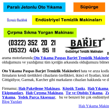
B
arama motorlarunda
Oto Yıkama Paspas Barjet Temizlik Makinele
olduğumuzu ve yazdığımız tüm içeriğin arkasında olduğumuzu bilmeni
Oto Yıkama Paspas Barjet Temizlik Makineleri
hata ve arıza kodlar
firmaların kendi ürettikleri cihazların özellikleri, ikinci el fiyatlar
Gittigidiyor, Garmak, Karcher gibi markaların cihazları hakkında ve dah
Firmamız;
Halı Paketleme Makinası
,
Köpük Tankı
,
Halı Yıkama
Ekipmanları
,
Halı Çırpma Makinası
,
Tır ve Otobüs Yıkama
,
Z
Yıkama
,
Yedek Parça Aksesuar
, bu ve benzeri bir çok endüstriye
Blog Yazıları
Halı Yıkama Makinası P