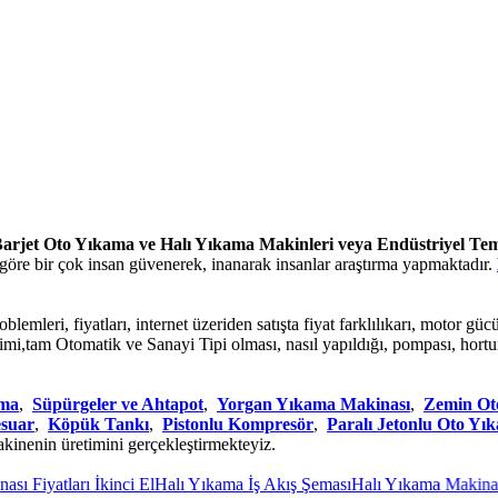
arjet Oto Yıkama ve Halı Yıkama Makinleri veya Endüstriyel Te
a göre bir çok insan güvenerek, inanarak insanlar araştırma yapmaktadır.
emleri, fiyatları, internet üzeriden satışta fiyat farklılıkarı, motor gücü
 üretimi,tam Otomatik ve Sanayi Tipi olması, nasıl yapıldığı, pompası, 
tma
,
Süpürgeler ve Ahtapot
,
Yorgan Yıkama Makinası
,
Zemin Ot
esuar
,
Köpük Tankı
,
Pistonlu Kompresör
,
Paralı Jetonlu Oto Yı
akinenin üretimini gerçekleştirmekteyiz.
Fiyatları İkinci El
Halı Yıkama İş Akış Şeması
Halı Yıkama Makinası