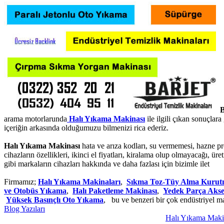
B
arama motorlarunda
Halı Yıkama Makinası
ile ilgili çıkan sonuçlar
içeriğin arkasında olduğumuzu bilmenizi rica ederiz.
Halı Yıkama Makinası
hata ve arıza kodları, su vermemesi, hazne probl
cihazların özellikleri, ikinci el fiyatları, kiralama olup olmayacağı,
gibi markaların cihazları hakkında ve daha fazlası için bizimle ilet
Firmamız;
Halı Yıkama Makinaları
,
Sıkma Toz-Tüy Alma Kuru
ve Otobüs Yıkama
,
Halı Paketleme Makinası
,
Yedek Parça Aks
Yüksek Basınçlı Oto Yıkama
, bu ve benzeri bir çok endüstriyel m
Blog Yazıları
Halı Yıkama Makinası 