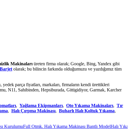
mizlik Makinaları
üreten firma olarak; Google, Bing, Yandex gibi
Barjet
olarak; bu bilincin farkında olduğumuzu ve yazdığımız tüm
, yedek parça fiyatları, markaları, firmaların kendi ürettikleri
hortumu, N11, Sahibinden, Hepsiburada, Gittigidiyor, Garmak, Karcher
omatları
,
Yağlama Ekipmanları
,
Oto Yıkama Makinaları
,
Tır
kama
,
Halı Çırpma Makinası
,
Buharlı Halı Koltuk Yıkama
,
 Kurulumu
Full Otmk. Halı Yıkama Makinası Bantlı Model
Halı Yıkama 