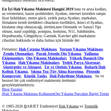
olduğumuzu bilmenizi rica ederiz.
En İyi Halı Yıkama Makinesi Hangisi 2019
hata ve arıza kodları,
su vermemesi, hazne problemleri, fiyatları, internet üzeriden satışta
fiyat farklılıkarı, motor gücü, yedek parça fiyatları, markaları,
firmaların kendi ürettikleri cihazların özellikleri, ikinci el fiyatları,
kiralama olup olmayacağı, üretimi,tam Otomatik ve Sanayi Tipi
olması, nasıl yapıldığı, pompası, hortumu, N11, Sahibinden,
Hepsiburada, Gittigidiyor, Garmak, Karcher gibi markaların
cihazları hakkında ve daha fazlası için bizimle ilet
Firmamız;
Halı Çırpma Makinası
,
Yorgan Yıkama Makinası
,
Zemin Otomatları
,
Paralı Jetonlu Oto Yıkama
,
Yağlama
Ekipmanları
,
Oto Yıkama Makinaları
,
Yüksek Basınçlı Oto
Yıkama
,
Halı Yıkama Makinaları
,
Yedek Parça Aksesuar
,
Süpürgeler ve Ahtapot
,
Tır ve Otobüs Yıkama
,
Buharlı Halı
Koltuk Yıkama
,
Sıkma Toz-Tüy Alma Kurutma
,
Pistonlu
Kompresör
,
Köpük Tankı
,
Halı Paketleme Makinası
, bu ve
benzeri bir çok endüstriyel makinenin üretimini
gerçekleştirmekteyiz.
Blog Yazıları
i
Halı Yıkama Makinası Kullanımı
Oto Yıkama Parçaları Barjet Temizlik
© 1985-
2026
B
ARJET Endüstriyel
Halı Yıkama
ve
Temizlik
Makinaları