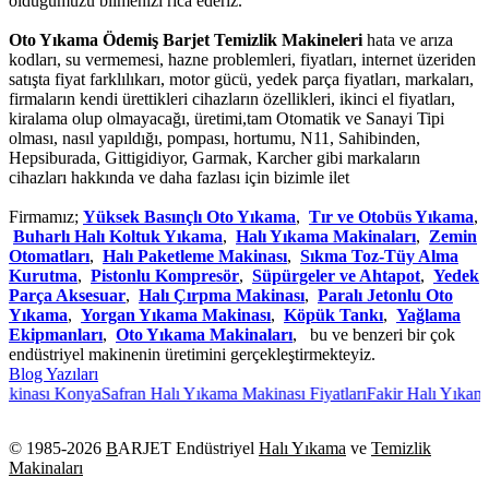
olduğumuzu bilmenizi rica ederiz.
Oto Yıkama Ödemiş Barjet Temizlik Makineleri
hata ve arıza
kodları, su vermemesi, hazne problemleri, fiyatları, internet üzeriden
satışta fiyat farklılıkarı, motor gücü, yedek parça fiyatları, markaları,
firmaların kendi ürettikleri cihazların özellikleri, ikinci el fiyatları,
kiralama olup olmayacağı, üretimi,tam Otomatik ve Sanayi Tipi
olması, nasıl yapıldığı, pompası, hortumu, N11, Sahibinden,
Hepsiburada, Gittigidiyor, Garmak, Karcher gibi markaların
cihazları hakkında ve daha fazlası için bizimle ilet
Firmamız;
Yüksek Basınçlı Oto Yıkama
,
Tır ve Otobüs Yıkama
,
Buharlı Halı Koltuk Yıkama
,
Halı Yıkama Makinaları
,
Zemin
Otomatları
,
Halı Paketleme Makinası
,
Sıkma Toz-Tüy Alma
Kurutma
,
Pistonlu Kompresör
,
Süpürgeler ve Ahtapot
,
Yedek
Parça Aksesuar
,
Halı Çırpma Makinası
,
Paralı Jetonlu Oto
Yıkama
,
Yorgan Yıkama Makinası
,
Köpük Tankı
,
Yağlama
Ekipmanları
,
Oto Yıkama Makinaları
, bu ve benzeri bir çok
endüstriyel makinenin üretimini gerçekleştirmekteyiz.
Blog Yazıları
inası Konya
Safran Halı Yıkama Makinası Fiyatları
Fakir Halı Yıkama 
© 1985-
2026
B
ARJET Endüstriyel
Halı Yıkama
ve
Temizlik
Makinaları