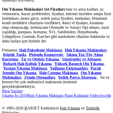
bilmenizi rica ederiz.
Oto Yıkama Makinaları Set Fiyatları
hata ve arıza kodları, su
vermemesi, hazne problemleri, fiyatları, internet üzeriden satışta fiyat
farklılıkarı, motor gücü, yedek parça fiyatları, markaları, firmaların
kendi ürettikleri cihazların özellikleri, ikinci el fiyatları, kiralama
olup olmayacağı, üretimi,tam Otomatik ve Sanayi Tipi olması, nasıl
yapıldığı, pompası, hortumu, N11, Sahibinden, Hepsiburada,
Gittigidiyor, Garmak, Karcher gibi markaların cihazları hakkında ve
daha fazlası için bizimle ilet
Firmamız;
Halı Paketleme Makinası
,
Halı Yıkama Makinaları
,
Köpük Tankı
,
Pistonlu Kompresör
,
Sıkma Toz-Tüy Alma
Kurutma
,
Tır ve Otobüs Yıkama
,
Süpürgeler ve Ahtapot
,
Buharlı Halı Koltuk Yıkama
,
Yüksek Basınçlı Oto Yıkama
,
Yorgan Yıkama Makinası
,
Yağlama Ekipmanları
,
Paralı
Jetonlu Oto Yıkama
,
Halı Çırpma Makinası
,
Oto Yıkama
Makinaları
,
Zemin Otomatları
,
Yedek Parça Aksesuar
, bu ve
benzeri bir çok endüstriyel makinenin üretimini
gerçekleştirmekteyiz.
Blog Yazıları
Yıkama İşi 2019
Halı Yıkama Makinası Nasıl Kullanılır Video
Arçelik Ç
© 1985-
2026
B
ARJET Endüstriyel
Halı Yıkama
ve
Temizlik
Makinaları