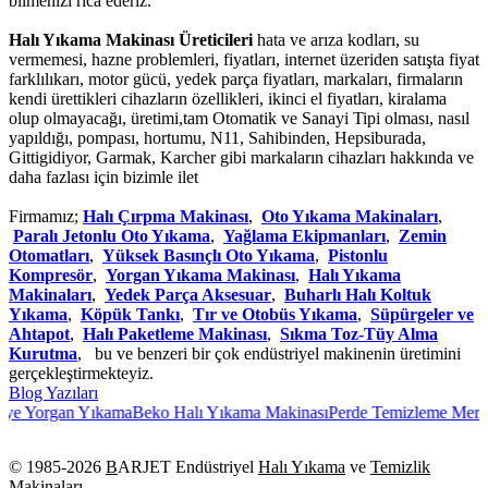
bilmenizi rica ederiz.
Halı Yıkama Makinası Üreticileri
hata ve arıza kodları, su
vermemesi, hazne problemleri, fiyatları, internet üzeriden satışta fiyat
farklılıkarı, motor gücü, yedek parça fiyatları, markaları, firmaların
kendi ürettikleri cihazların özellikleri, ikinci el fiyatları, kiralama
olup olmayacağı, üretimi,tam Otomatik ve Sanayi Tipi olması, nasıl
yapıldığı, pompası, hortumu, N11, Sahibinden, Hepsiburada,
Gittigidiyor, Garmak, Karcher gibi markaların cihazları hakkında ve
daha fazlası için bizimle ilet
Firmamız;
Halı Çırpma Makinası
,
Oto Yıkama Makinaları
,
Paralı Jetonlu Oto Yıkama
,
Yağlama Ekipmanları
,
Zemin
Otomatları
,
Yüksek Basınçlı Oto Yıkama
,
Pistonlu
Kompresör
,
Yorgan Yıkama Makinası
,
Halı Yıkama
Makinaları
,
Yedek Parça Aksesuar
,
Buharlı Halı Koltuk
Yıkama
,
Köpük Tankı
,
Tır ve Otobüs Yıkama
,
Süpürgeler ve
Ahtapot
,
Halı Paketleme Makinası
,
Sıkma Toz-Tüy Alma
Kurutma
, bu ve benzeri bir çok endüstriyel makinenin üretimini
gerçekleştirmekteyiz.
Blog Yazıları
ye Yorgan Yıkama
Beko Halı Yıkama Makinası
Perde Temizleme Merke
© 1985-
2026
B
ARJET Endüstriyel
Halı Yıkama
ve
Temizlik
Makinaları