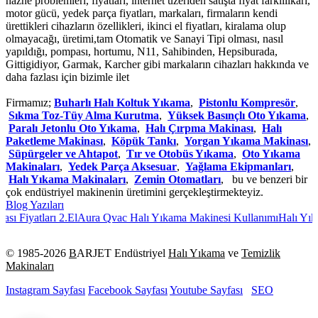
hazne problemleri, fiyatları, internet üzeriden satışta fiyat farklılıkarı,
motor gücü, yedek parça fiyatları, markaları, firmaların kendi
ürettikleri cihazların özellikleri, ikinci el fiyatları, kiralama olup
olmayacağı, üretimi,tam Otomatik ve Sanayi Tipi olması, nasıl
yapıldığı, pompası, hortumu, N11, Sahibinden, Hepsiburada,
Gittigidiyor, Garmak, Karcher gibi markaların cihazları hakkında ve
daha fazlası için bizimle ilet
Firmamız;
Buharlı Halı Koltuk Yıkama
,
Pistonlu Kompresör
,
Sıkma Toz-Tüy Alma Kurutma
,
Yüksek Basınçlı Oto Yıkama
,
Paralı Jetonlu Oto Yıkama
,
Halı Çırpma Makinası
,
Halı
Paketleme Makinası
,
Köpük Tankı
,
Yorgan Yıkama Makinası
,
Süpürgeler ve Ahtapot
,
Tır ve Otobüs Yıkama
,
Oto Yıkama
Makinaları
,
Yedek Parça Aksesuar
,
Yağlama Ekipmanları
,
Halı Yıkama Makinaları
,
Zemin Otomatları
, bu ve benzeri bir
çok endüstriyel makinenin üretimini gerçekleştirmekteyiz.
Blog Yazıları
 Fiyatları 2.El
Aura Qvac Halı Yıkama Makinesi Kullanımı
Halı Yıkam
© 1985-
2026
B
ARJET Endüstriyel
Halı Yıkama
ve
Temizlik
Makinaları
Instagram Sayfası
Facebook Sayfası
Youtube Sayfası
SEO