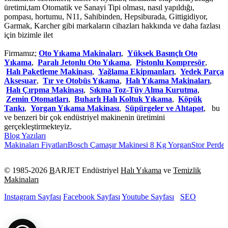
üretimi,tam Otomatik ve Sanayi Tipi olması, nasıl yapıldığı,
pompası, hortumu, N11, Sahibinden, Hepsiburada, Gittigidiyor,
Garmak, Karcher gibi markaların cihazları hakkında ve daha fazlası
için bizimle ilet
Firmamız;
Oto Yıkama Makinaları
,
Yüksek Basınçlı Oto
Yıkama
,
Paralı Jetonlu Oto Yıkama
,
Pistonlu Kompresör
,
Halı Paketleme Makinası
,
Yağlama Ekipmanları
,
Yedek Parça
Aksesuar
,
Tır ve Otobüs Yıkama
,
Halı Yıkama Makinaları
,
Halı Çırpma Makinası
,
Sıkma Toz-Tüy Alma Kurutma
,
Zemin Otomatları
,
Buharlı Halı Koltuk Yıkama
,
Köpük
Tankı
,
Yorgan Yıkama Makinası
,
Süpürgeler ve Ahtapot
, bu
ve benzeri bir çok endüstriyel makinenin üretimini
gerçekleştirmekteyiz.
Blog Yazıları
kinaları Fiyatları
Bosch Çamaşır Makinesi 8 Kg Yorgan
Stor Perde Ma
© 1985-
2026
B
ARJET Endüstriyel
Halı Yıkama
ve
Temizlik
Makinaları
Instagram Sayfası
Facebook Sayfası
Youtube Sayfası
SEO