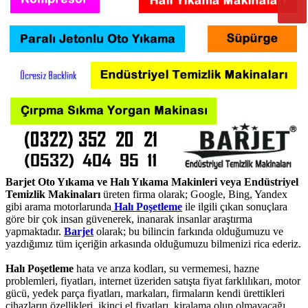
Barjet Oto Yıkama ve Halı Yıkama Makinleri veya Endüstriyel
Temizlik Makinaları
üreten firma olarak; Google, Bing, Yandex
gibi arama motorlarunda
Halı Poşetleme
ile ilgili çıkan sonuçlara
göre bir çok insan güvenerek, inanarak insanlar araştırma
yapmaktadır.
Barjet
olarak; bu bilincin farkında olduğumuzu ve
yazdığımız tüm içeriğin arkasında olduğumuzu bilmenizi rica ederiz.
Halı Poşetleme
hata ve arıza kodları, su vermemesi, hazne
problemleri, fiyatları, internet üzeriden satışta fiyat farklılıkarı, motor
gücü, yedek parça fiyatları, markaları, firmaların kendi ürettikleri
cihazların özellikleri, ikinci el fiyatları, kiralama olup olmayacağı,