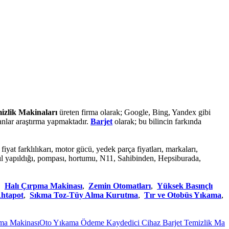
mizlik Makinaları
üreten firma olarak; Google, Bing, Yandex gibi
sanlar araştırma yapmaktadır.
Barjet
olarak; bu bilincin farkında
fiyat farklılıkarı, motor gücü, yedek parça fiyatları, markaları,
nasıl yapıldığı, pompası, hortumu, N11, Sahibinden, Hepsiburada,
,
Halı Çırpma Makinası
,
Zemin Otomatları
,
Yüksek Basınçlı
Ahtapot
,
Sıkma Toz-Tüy Alma Kurutma
,
Tır ve Otobüs Yıkama
,
akinası
Oto Yıkama Ödeme Kaydedici Cihaz Barjet Temizlik Makinele