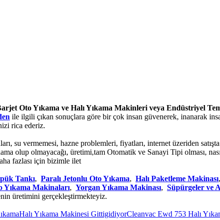
arjet Oto Yıkama ve Halı Yıkama Makinleri veya Endüstriyel Te
den
ile ilgili çıkan sonuçlara göre bir çok insan güvenerek, inanarak in
zi rica ederiz.
arı, su vermemesi, hazne problemleri, fiyatları, internet üzeriden satışta 
ı, kiralama olup olmayacağı, üretimi,tam Otomatik ve Sanayi Tipi olması, 
a fazlası için bizimle ilet
pük Tankı
,
Paralı Jetonlu Oto Yıkama
,
Halı Paketleme Makinası
o Yıkama Makinaları
,
Yorgan Yıkama Makinası
,
Süpürgeler ve 
nin üretimini gerçekleştirmekteyiz.
ma
Halı Yıkama Makinesi Gittigidiyor
Cleanvac Ewd 753 Halı Yıkama M