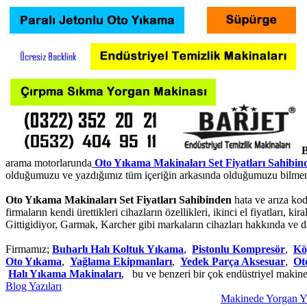
B
arama motorlarunda
Oto Yıkama Makinaları Set Fiyatları Sahibin
olduğumuzu ve yazdığımız tüm içeriğin arkasında olduğumuzu bilmeni
Oto Yıkama Makinaları Set Fiyatları Sahibinden
hata ve arıza kodl
firmaların kendi ürettikleri cihazların özellikleri, ikinci el fiyatlar
Gittigidiyor, Garmak, Karcher gibi markaların cihazları hakkında ve dah
Firmamız;
Buharlı Halı Koltuk Yıkama
,
Pistonlu Kompresör
,
Kö
Oto Yıkama
,
Yağlama Ekipmanları
,
Yedek Parça Aksesuar
,
Ot
Halı Yıkama Makinaları
, bu ve benzeri bir çok endüstriyel makine
Blog Yazıları
Makinede Yorgan Yıka