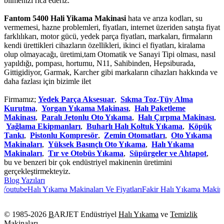
bilmenizi rica ederiz.
Fantom 5400 Hali Yikama Makinasi
hata ve arıza kodları, su
vermemesi, hazne problemleri, fiyatları, internet üzeriden satışta fiyat
farklılıkarı, motor gücü, yedek parça fiyatları, markaları, firmaların
kendi ürettikleri cihazların özellikleri, ikinci el fiyatları, kiralama
olup olmayacağı, üretimi,tam Otomatik ve Sanayi Tipi olması, nasıl
yapıldığı, pompası, hortumu, N11, Sahibinden, Hepsiburada,
Gittigidiyor, Garmak, Karcher gibi markaların cihazları hakkında ve
daha fazlası için bizimle ilet
Firmamız;
Yedek Parça Aksesuar
,
Sıkma Toz-Tüy Alma
Kurutma
,
Yorgan Yıkama Makinası
,
Halı Paketleme
Makinası
,
Paralı Jetonlu Oto Yıkama
,
Halı Çırpma Makinası
,
Yağlama Ekipmanları
,
Buharlı Halı Koltuk Yıkama
,
Köpük
Tankı
,
Pistonlu Kompresör
,
Zemin Otomatları
,
Oto Yıkama
Makinaları
,
Yüksek Basınçlı Oto Yıkama
,
Halı Yıkama
Makinaları
,
Tır ve Otobüs Yıkama
,
Süpürgeler ve Ahtapot
,
bu ve benzeri bir çok endüstriyel makinenin üretimini
gerçekleştirmekteyiz.
Blog Yazıları
outube
Halı Yıkama Makinaları Ve Fiyatları
Fakir Halı Yıkama Makines
© 1985-
2026
B
ARJET Endüstriyel
Halı Yıkama
ve
Temizlik
Makinaları