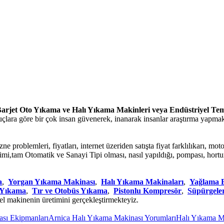
arjet Oto Yıkama ve Halı Yıkama Makinleri veya Endüstriyel Te
nuçlara göre bir çok insan güvenerek, inanarak insanlar araştırma yapma
e problemleri, fiyatları, internet üzeriden satışta fiyat farklılıkarı, moto
 üretimi,tam Otomatik ve Sanayi Tipi olması, nasıl yapıldığı, pompası, 
a
,
Yorgan Yıkama Makinası
,
Halı Yıkama Makinaları
,
Yağlama 
o Yıkama
,
Tır ve Otobüs Yıkama
,
Pistonlu Kompresör
,
Süpürgele
el makinenin üretimini gerçekleştirmekteyiz.
Ekipmanları
Arnica Halı Yıkama Makinası Yorumları
Halı Yıkama Makina