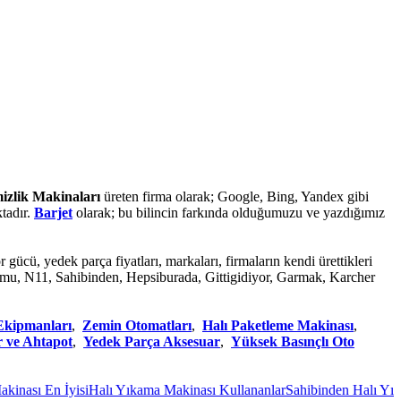
mizlik Makinaları
üreten firma olarak; Google, Bing, Yandex gibi
ktadır.
Barjet
olarak; bu bilincin farkında olduğumuzu ve yazdığımız
r gücü, yedek parça fiyatları, markaları, firmaların kendi ürettikleri
hortumu, N11, Sahibinden, Hepsiburada, Gittigidiyor, Garmak, Karcher
Ekipmanları
,
Zemin Otomatları
,
Halı Paketleme Makinası
,
r ve Ahtapot
,
Yedek Parça Aksesuar
,
Yüksek Basınçlı Oto
sı En İyisi
Halı Yıkama Makinası Kullananlar
Sahibinden Halı Yıkama 