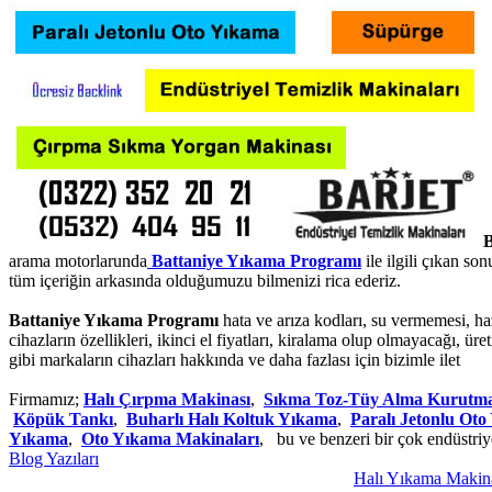
B
arama motorlarunda
Battaniye Yıkama Programı
ile ilgili çıkan so
tüm içeriğin arkasında olduğumuzu bilmenizi rica ederiz.
Battaniye Yıkama Programı
hata ve arıza kodları, su vermemesi, hazn
cihazların özellikleri, ikinci el fiyatları, kiralama olup olmayacağı,
gibi markaların cihazları hakkında ve daha fazlası için bizimle ilet
Firmamız;
Halı Çırpma Makinası
,
Sıkma Toz-Tüy Alma Kurutm
Köpük Tankı
,
Buharlı Halı Koltuk Yıkama
,
Paralı Jetonlu Ot
Yıkama
,
Oto Yıkama Makinaları
, bu ve benzeri bir çok endüstriy
Blog Yazıları
Halı Yıkama Makinası 