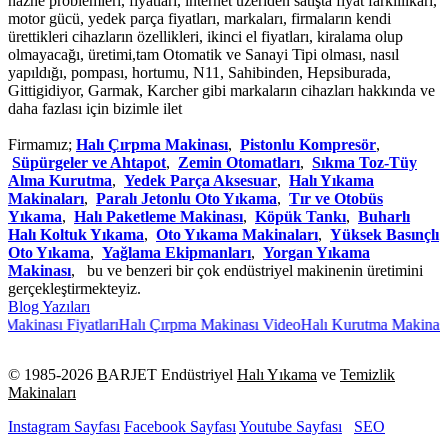
hazne problemleri, fiyatları, internet üzeriden satışta fiyat farklılıkarı,
motor gücü, yedek parça fiyatları, markaları, firmaların kendi
ürettikleri cihazların özellikleri, ikinci el fiyatları, kiralama olup
olmayacağı, üretimi,tam Otomatik ve Sanayi Tipi olması, nasıl
yapıldığı, pompası, hortumu, N11, Sahibinden, Hepsiburada,
Gittigidiyor, Garmak, Karcher gibi markaların cihazları hakkında ve
daha fazlası için bizimle ilet
Firmamız;
Halı Çırpma Makinası
,
Pistonlu Kompresör
,
Süpürgeler ve Ahtapot
,
Zemin Otomatları
,
Sıkma Toz-Tüy
Alma Kurutma
,
Yedek Parça Aksesuar
,
Halı Yıkama
Makinaları
,
Paralı Jetonlu Oto Yıkama
,
Tır ve Otobüs
Yıkama
,
Halı Paketleme Makinası
,
Köpük Tankı
,
Buharlı
Halı Koltuk Yıkama
,
Oto Yıkama Makinaları
,
Yüksek Basınçlı
Oto Yıkama
,
Yağlama Ekipmanları
,
Yorgan Yıkama
Makinası
, bu ve benzeri bir çok endüstriyel makinenin üretimini
gerçekleştirmekteyiz.
Blog Yazıları
akinası Fiyatları
Halı Çırpma Makinası Video
Halı Kurutma Makinası
O
© 1985-
2026
B
ARJET Endüstriyel
Halı Yıkama
ve
Temizlik
Makinaları
Instagram Sayfası
Facebook Sayfası
Youtube Sayfası
SEO