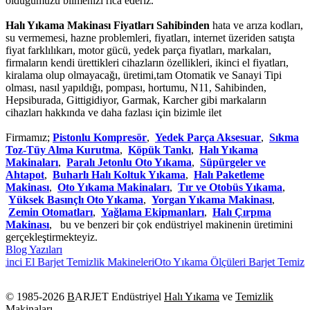
olduğumuzu bilmenizi rica ederiz.
Halı Yıkama Makinası Fiyatları Sahibinden
hata ve arıza kodları,
su vermemesi, hazne problemleri, fiyatları, internet üzeriden satışta
fiyat farklılıkarı, motor gücü, yedek parça fiyatları, markaları,
firmaların kendi ürettikleri cihazların özellikleri, ikinci el fiyatları,
kiralama olup olmayacağı, üretimi,tam Otomatik ve Sanayi Tipi
olması, nasıl yapıldığı, pompası, hortumu, N11, Sahibinden,
Hepsiburada, Gittigidiyor, Garmak, Karcher gibi markaların
cihazları hakkında ve daha fazlası için bizimle ilet
Firmamız;
Pistonlu Kompresör
,
Yedek Parça Aksesuar
,
Sıkma
Toz-Tüy Alma Kurutma
,
Köpük Tankı
,
Halı Yıkama
Makinaları
,
Paralı Jetonlu Oto Yıkama
,
Süpürgeler ve
Ahtapot
,
Buharlı Halı Koltuk Yıkama
,
Halı Paketleme
Makinası
,
Oto Yıkama Makinaları
,
Tır ve Otobüs Yıkama
,
Yüksek Basınçlı Oto Yıkama
,
Yorgan Yıkama Makinası
,
Zemin Otomatları
,
Yağlama Ekipmanları
,
Halı Çırpma
Makinası
, bu ve benzeri bir çok endüstriyel makinenin üretimini
gerçekleştirmekteyiz.
Blog Yazıları
nci El Barjet Temizlik Makineleri
Oto Yıkama Ölçüleri Barjet Temizlik 
© 1985-
2026
B
ARJET Endüstriyel
Halı Yıkama
ve
Temizlik
Makinaları