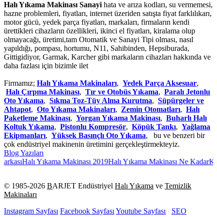
Halı Yıkama Makinası Sanayi
hata ve arıza kodları, su vermemesi,
hazne problemleri, fiyatları, internet üzeriden satışta fiyat farklılıkarı,
motor gücü, yedek parça fiyatları, markaları, firmaların kendi
ürettikleri cihazların özellikleri, ikinci el fiyatları, kiralama olup
olmayacağı, üretimi,tam Otomatik ve Sanayi Tipi olması, nasıl
yapıldığı, pompası, hortumu, N11, Sahibinden, Hepsiburada,
Gittigidiyor, Garmak, Karcher gibi markaların cihazları hakkında ve
daha fazlası için bizimle ilet
Firmamız;
Halı Yıkama Makinaları
,
Yedek Parça Aksesuar
,
Halı Çırpma Makinası
,
Tır ve Otobüs Yıkama
,
Paralı Jetonlu
Oto Yıkama
,
Sıkma Toz-Tüy Alma Kurutma
,
Süpürgeler ve
Ahtapot
,
Oto Yıkama Makinaları
,
Zemin Otomatları
,
Halı
Paketleme Makinası
,
Yorgan Yıkama Makinası
,
Buharlı Halı
Koltuk Yıkama
,
Pistonlu Kompresör
,
Köpük Tankı
,
Yağlama
Ekipmanları
,
Yüksek Basınçlı Oto Yıkama
, bu ve benzeri bir
çok endüstriyel makinenin üretimini gerçekleştirmekteyiz.
Blog Yazıları
rkası
Halı Yıkama Makinası 2019
Halı Yıkama Makinası Ne Kadar
Kosg
© 1985-
2026
B
ARJET Endüstriyel
Halı Yıkama
ve
Temizlik
Makinaları
Instagram Sayfası
Facebook Sayfası
Youtube Sayfası
SEO