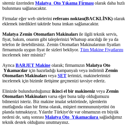
sitemiz üzerinden
Malatya Oto Yıkama Firması
olarak daha hızlı
bulunması sağlanacaktır.
Firmalar eğer web sitelerini
referans noktası(BACKLİNK)
olarak
eklemek istedikleri taktirde buna imkan sağlanacaktır.
Malatya Zemin Otomatları Makinaları
ile ilgili teknik servis,
fiyat, bakım, onarım gibi taleplerinizi Whatsup aracılığı ile ya da
telefon ile iletebilirsiniz. Zemin Otomatları Makinalarının fiyatları
firmamızda uygun fiyat ile sizleri bekliyor.
Tüm Makine Fiyatlarını
incelemek ister misiniz?
Ayrıca
BARJET Makine
olarak; firmamızın
Malatya Oto
Yıkamacılar
için hazırladığı kampanyalı veya indirimli
Zemin
Otomatları Makinaları
veya
SET
lerimizi, makinelerimizi
incelemek için bizimle iletişime geçmenizi tavsiye ederiz.
Elinizde bulundurduğunuz
ikinci el bir makineniz
veya
Zemin
Otomatları Makinaları
varsa eğer buna talip olduğumuzu
bilmenizi isteriz. Biz makine imalat sektöründe, işlemlerin
mutfağında olan bir firma olarak, müşteri memnununiyetini ön
planda tutmaktayız. Yılardır Türkiye'de var olmamızın en büyük
nedeni de, satış sonrası
Malatya Oto Yıkamacılara
sağladığımız
teknik destek olduğunu unutmayınız.