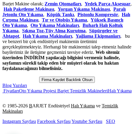
Barjet Makine olarak;
Zemin Otomatları
,
Yedek Parça Aksesuar
,
Halı Paketleme Makinası
,
Yorgan Yıkama Makinası
,
Paralı
Jetonlu Oto Yıkama
,
Köpük Tankı
,
Pistonlu Kompresör
,
Halı
Çırpma Makinası
,
Tır ve Otobüs Yıkama
,
Yüksek Basınçlı
Oto Yıkama
,
Oto Yıkama Makinaları
,
Buharlı Halı Koltuk
Yıkama
,
Sıkma Toz-Tüy Alma Kurutma
,
Süpürgeler ve
Ahtapot
,
Halı Yıkama Makinaları
,
Yağlama Ekipmanları
, bu
ve benzeri bir çok endüstriyel makinenin üretimini
gerçekleştirmekteyiz. Herhangi bir makinemizi talep etmeniz halinde
bayilerimiz ile iletişime geçmenizi tavsiye ederiz.
Web sitemiz
üzerinden İNDİRİM yapılacağı bilgisini vermeniz halinde,
sayfamızı sürekli takip eden bir müşteri olarak bu haktan
faydalanacağınızı bilmelisiniz.
Firma Kaydet Backlink Olsun
Blog Yazıları
tları
Oto Yıkama Projesi Barjet Temizlik Makineleri
Halı Yıkama Makina
© 1985-
2026
B
ARJET Endüstriyel
Halı Yıkama
ve
Temizlik
Makinaları
Instagram Sayfası
Facebook Sayfası
Youtube Sayfası
SEO