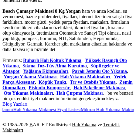
bilmenizi rica ederiz.
Bosch Çamaşır Makinesi 8 Kg Yorgan
hata ve arıza kodları, su
vermemesi, hazne problemleri, fiyatları, internet üzeriden satışta fiyat
farklılıkarı, motor gücü, yedek parça fiyatları, markaları, firmaların
kendi ürettikleri cihazların özellikleri, ikinci el fiyatları, kiralama
olup olmayacağı, üretimi,tam Otomatik ve Sanayi Tipi olması, nasıl
yapıldığı, pompası, hortumu, N11, Sahibinden, Hepsiburada,
Gittigidiyor, Garmak, Karcher gibi markaların cihazları hakkında ve
daha fazlası için bizimle ilet
Firmamız;
Buharlı Halı Koltuk Yıkama
,
Yüksek Basınçlı Oto
Yıkama
,
Sıkma Toz-Tüy Alma Kurutma
,
Süpürgeler ve
Ahtapot
,
Yağlama Ekipmanları
,
Paralı Jetonlu Oto Yıkama
,
Yorgan Yıkama Makinası
,
Halı Yıkama Makinaları
,
Yedek
Parça Aksesuar
,
Köpük Tankı
,
Tır ve Otobüs Yıkama
,
Zemin
Otomatları
,
Pistonlu Kompresör
,
Halı Paketleme Makinası
,
Oto Yıkama Makinaları
,
Halı Çırpma Makinası
, bu ve benzeri
bir çok endüstriyel makinenin üretimini gerçekleştirmekteyiz.
Blog Yazıları
amiri
Hali Yikama Makinesi Fiyat Listesi
Mikron Halı Yıkama Makinası
© 1985-
2026
B
ARJET Endüstriyel
Halı Yıkama
ve
Temizlik
Makinaları