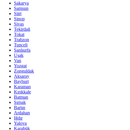
Sakarya
Samsun
Siirt
Sinop
Sivas
Tekirdağ
Tokat
Trabzon
Tunceli
Şanlıurfa
Uşak
Van
Yozgat
Zonguldak
Aksaray
Bayburt
Karaman
Kırıkkale
Batman
Şırnak
Bartın
Ardahan
Iğdır
Yalova
Karabük