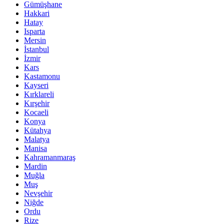
Gümüşhane
Hakkari
Hatay
Isparta
Mersin
İstanbul
İzmir
Kars
Kastamonu
Kayseri
Kırklareli
Kırşehir
Kocaeli
Konya
Kütahya
Malatya
Manisa
Kahramanmaraş
Mardin
Muğla
Muş
Nevşehir
Niğde
Ordu
Rize