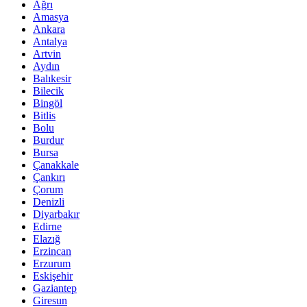
Ağrı
Amasya
Ankara
Antalya
Artvin
Aydın
Balıkesir
Bilecik
Bingöl
Bitlis
Bolu
Burdur
Bursa
Çanakkale
Çankırı
Çorum
Denizli
Diyarbakır
Edirne
Elazığ
Erzincan
Erzurum
Eskişehir
Gaziantep
Giresun