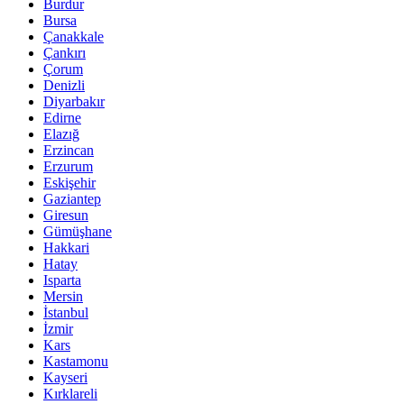
Burdur
Bursa
Çanakkale
Çankırı
Çorum
Denizli
Diyarbakır
Edirne
Elazığ
Erzincan
Erzurum
Eskişehir
Gaziantep
Giresun
Gümüşhane
Hakkari
Hatay
Isparta
Mersin
İstanbul
İzmir
Kars
Kastamonu
Kayseri
Kırklareli