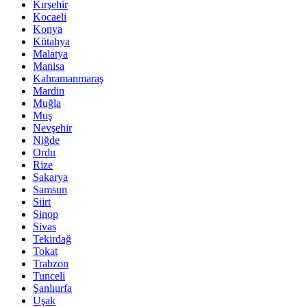
Kırşehir
Kocaeli
Konya
Kütahya
Malatya
Manisa
Kahramanmaraş
Mardin
Muğla
Muş
Nevşehir
Niğde
Ordu
Rize
Sakarya
Samsun
Siirt
Sinop
Sivas
Tekirdağ
Tokat
Trabzon
Tunceli
Şanlıurfa
Uşak