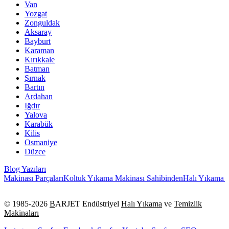
Van
Yozgat
Zonguldak
Aksaray
Bayburt
Karaman
Kırıkkale
Batman
Şırnak
Bartın
Ardahan
Iğdır
Yalova
Karabük
Kilis
Osmaniye
Düzce
Blog Yazıları
 Parçaları
Koltuk Yıkama Makinası Sahibinden
Halı Yıkama Makinası O
© 1985-
2026
B
ARJET Endüstriyel
Halı Yıkama
ve
Temizlik
Makinaları