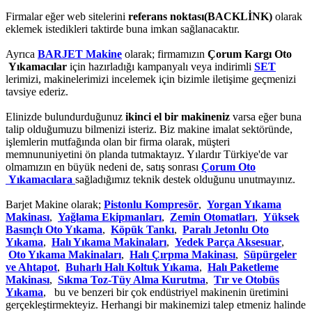
Firmalar eğer web sitelerini
referans noktası(BACKLİNK)
olarak
eklemek istedikleri taktirde buna imkan sağlanacaktır.
Ayrıca
BARJET Makine
olarak; firmamızın
Çorum Kargı Oto
Yıkamacılar
için hazırladığı kampanyalı veya indirimli
SET
lerimizi, makinelerimizi incelemek için bizimle iletişime geçmenizi
tavsiye ederiz.
Elinizde bulundurduğunuz
ikinci el bir makineniz
varsa eğer buna
talip olduğumuzu bilmenizi isteriz. Biz makine imalat sektöründe,
işlemlerin mutfağında olan bir firma olarak, müşteri
memnununiyetini ön planda tutmaktayız. Yılardır Türkiye'de var
olmamızın en büyük nedeni de, satış sonrası
Çorum Oto
Yıkamacılara
sağladığımız teknik destek olduğunu unutmayınız.
Barjet Makine olarak;
Pistonlu Kompresör
,
Yorgan Yıkama
Makinası
,
Yağlama Ekipmanları
,
Zemin Otomatları
,
Yüksek
Basınçlı Oto Yıkama
,
Köpük Tankı
,
Paralı Jetonlu Oto
Yıkama
,
Halı Yıkama Makinaları
,
Yedek Parça Aksesuar
,
Oto Yıkama Makinaları
,
Halı Çırpma Makinası
,
Süpürgeler
ve Ahtapot
,
Buharlı Halı Koltuk Yıkama
,
Halı Paketleme
Makinası
,
Sıkma Toz-Tüy Alma Kurutma
,
Tır ve Otobüs
Yıkama
, bu ve benzeri bir çok endüstriyel makinenin üretimini
gerçekleştirmekteyiz. Herhangi bir makinemizi talep etmeniz halinde