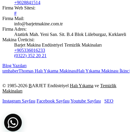
+9028841514
Firma Web Sitesi:
#
Firma Mail:
info@barjetmakine.com.tr
Firma Adres:
Atatürk Mah. Yeni San. Sit. B.4 Blok Lüleburgaz, Kırklareli
Makina Üreticisi:
Barjet Makina Endüstriyel Temizlik Makinaları
+905336016233
(0322) 352 20 21
Blog Yazıları
nımhaber
Thomas Halı Yıkama Makinası
Halı Yıkama Makinası İkinci El
© 1985-
2026
B
ARJET Endüstriyel
Halı Yıkama
ve
Temizlik
Makinaları
Instagram Sayfası
Facebook Sayfası
Youtube Sayfası
SEO