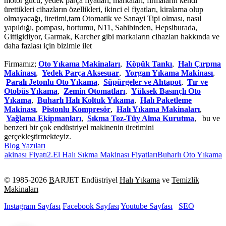
motor gücü, yedek parça fiyatları, markaları, firmaların kendi
ürettikleri cihazların özellikleri, ikinci el fiyatları, kiralama olup
olmayacağı, üretimi,tam Otomatik ve Sanayi Tipi olması, nasıl
yapıldığı, pompası, hortumu, N11, Sahibinden, Hepsiburada,
Gittigidiyor, Garmak, Karcher gibi markaların cihazları hakkında ve
daha fazlası için bizimle ilet
Firmamız;
Oto Yıkama Makinaları
,
Köpük Tankı
,
Halı Çırpma
Makinası
,
Yedek Parça Aksesuar
,
Yorgan Yıkama Makinası
,
Paralı Jetonlu Oto Yıkama
,
Süpürgeler ve Ahtapot
,
Tır ve
Otobüs Yıkama
,
Zemin Otomatları
,
Yüksek Basınçlı Oto
Yıkama
,
Buharlı Halı Koltuk Yıkama
,
Halı Paketleme
Makinası
,
Pistonlu Kompresör
,
Halı Yıkama Makinaları
,
Yağlama Ekipmanları
,
Sıkma Toz-Tüy Alma Kurutma
, bu ve
benzeri bir çok endüstriyel makinenin üretimini
gerçekleştirmekteyiz.
Blog Yazıları
inası Fiyatı
2.El Halı Sıkma Makinası Fiyatları
Buharlı Oto Yıkama Mak
© 1985-
2026
B
ARJET Endüstriyel
Halı Yıkama
ve
Temizlik
Makinaları
Instagram Sayfası
Facebook Sayfası
Youtube Sayfası
SEO