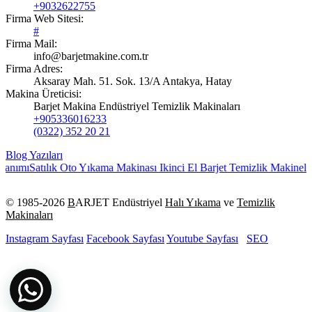
+9032622755
Firma Web Sitesi:
#
Firma Mail:
info@barjetmakine.com.tr
Firma Adres:
Aksaray Mah. 51. Sok. 13/A Antakya, Hatay
Makina Üreticisi:
Barjet Makina Endüstriyel Temizlik Makinaları
+905336016233
(0322) 352 20 21
Blog Yazıları
lanımı
Satılık Oto Yıkama Makinası Ikinci El Barjet Temizlik Makineler
© 1985-
2026
B
ARJET Endüstriyel
Halı Yıkama
ve
Temizlik
Makinaları
Instagram Sayfası
Facebook Sayfası
Youtube Sayfası
SEO