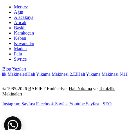
Merkez
Ağın
Alacakaya
Arıcak
Baskil
Karakoçan
Keban
Kovancılar
Maden
Palu
Sivrice
Blog Yazıları
ik Makineleri
Halı Yıkama Makinesi 2.El
Halı Yıkama Makinası N11
Ha
© 1985-
2026
B
ARJET Endüstriyel
Halı Yıkama
ve
Temizlik
Makinaları
Instagram Sayfası
Facebook Sayfası
Youtube Sayfası
SEO