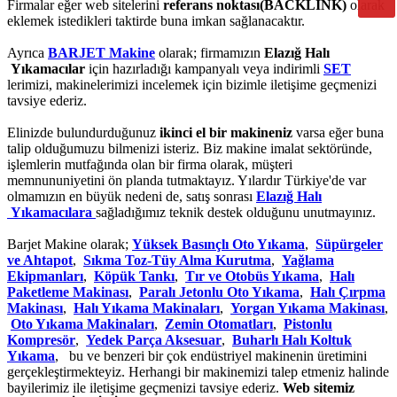
Firmalar eğer web sitelerini
referans noktası(BACKLİNK)
olarak
eklemek istedikleri taktirde buna imkan sağlanacaktır.
Ayrıca
BARJET Makine
olarak; firmamızın
Elazığ Halı
Yıkamacılar
için hazırladığı kampanyalı veya indirimli
SET
lerimizi, makinelerimizi incelemek için bizimle iletişime geçmenizi
tavsiye ederiz.
Elinizde bulundurduğunuz
ikinci el bir makineniz
varsa eğer buna
talip olduğumuzu bilmenizi isteriz. Biz makine imalat sektöründe,
işlemlerin mutfağında olan bir firma olarak, müşteri
memnununiyetini ön planda tutmaktayız. Yılardır Türkiye'de var
olmamızın en büyük nedeni de, satış sonrası
Elazığ Halı
Yıkamacılara
sağladığımız teknik destek olduğunu unutmayınız.
Barjet Makine olarak;
Yüksek Basınçlı Oto Yıkama
,
Süpürgeler
ve Ahtapot
,
Sıkma Toz-Tüy Alma Kurutma
,
Yağlama
Ekipmanları
,
Köpük Tankı
,
Tır ve Otobüs Yıkama
,
Halı
Paketleme Makinası
,
Paralı Jetonlu Oto Yıkama
,
Halı Çırpma
Makinası
,
Halı Yıkama Makinaları
,
Yorgan Yıkama Makinası
,
Oto Yıkama Makinaları
,
Zemin Otomatları
,
Pistonlu
Kompresör
,
Yedek Parça Aksesuar
,
Buharlı Halı Koltuk
Yıkama
, bu ve benzeri bir çok endüstriyel makinenin üretimini
gerçekleştirmekteyiz. Herhangi bir makinemizi talep etmeniz halinde
bayilerimiz ile iletişime geçmenizi tavsiye ederiz.
Web sitemiz