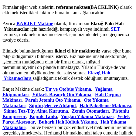
Firmalar eğer web sitelerini
referans noktası(BACKLİNK)
olarak
eklemek istedikleri taktirde buna imkan sağlanacaktır.
Ayrıca
BARJET Makine
olarak; firmamızın
Elazığ Palu Halı
Yıkamacılar
için hazırladığı kampanyalı veya indirimli
SET
lerimizi, makinelerimizi incelemek için bizimle iletişime geçmenizi
tavsiye ederiz.
Elinizde bulundurduğunuz
ikinci el bir makineniz
varsa eğer buna
talip olduğumuzu bilmenizi isteriz. Biz makine imalat sektöründe,
işlemlerin mutfağında olan bir firma olarak, müşteri
memnununiyetini ön planda tutmaktayız. Yılardır Türkiye'de var
olmamızın en büyük nedeni de, satış sonrası
Elazığ Halı
Yıkamacılara
sağladığımız teknik destek olduğunu unutmayınız.
Barjet Makine olarak;
Tır ve Otobüs Yıkama
,
Yağlama
Ekipmanları
,
Yüksek Basınçlı Oto Yıkama
,
Halı Çırpma
Makinası
,
Paralı Jetonlu Oto Yıkama
,
Oto Yıkama
Makinaları
,
Süpürgeler ve Ahtapot
,
Halı Paketleme Makinası
,
Sıkma Toz-Tüy Alma Kurutma
,
Zemin Otomatları
,
Pistonlu
Kompresör
,
Köpük Tankı
,
Yorgan Yıkama Makinası
,
Yedek
Parça Aksesuar
,
Buharlı Halı Koltuk Yıkama
,
Halı Yıkama
Makinaları
, bu ve benzeri bir çok endüstriyel makinenin üretimini
gerçekleştirmekteyiz. Herhangi bir makinemizi talep etmeniz halinde