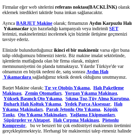
Firmalar eğer web sitelerini
referans noktası(BACKLİNK)
olarak
eklemek istedikleri taktirde buna imkan sağlanacaktır.
Ayrıca
BARJET Makine
olarak; firmamızın
Aydın Karpuzlu Halı
Yıkamacılar
için hazırladığı kampanyalı veya indirimli
SET
lerimizi, makinelerimizi incelemek için bizimle iletişime geçmenizi
tavsiye ederiz.
Elinizde bulundurduğunuz
ikinci el bir makineniz
varsa eğer buna
talip olduğumuzu bilmenizi isteriz. Biz makine imalat sektöründe,
işlemlerin mutfağında olan bir firma olarak, müşteri
memnununiyetini ön planda tutmaktayız. Yılardır Türkiye'de var
olmamızın en büyük nedeni de, satış sonrası
Aydın Halı
Yıkamacılara
sağladığımız teknik destek olduğunu unutmayınız.
Barjet Makine olarak;
Tır ve Otobüs Yıkama
,
Halı Paketleme
Makinası
,
Zemin Otomatları
,
Yorgan Yıkama Makinası
,
Yüksek Basınçlı Oto Yıkama
,
Sıkma Toz-Tüy Alma Kurutma
,
Buharlı Halı Koltuk Yıkama
,
Yedek Parça Aksesuar
,
Halı
Yıkama Makinaları
,
Paralı Jetonlu Oto Yıkama
,
Köpük
Tankı
,
Oto Yıkama Makinaları
,
Yağlama Ekipmanları
,
Süpürgeler ve Ahtapot
,
Halı Çırpma Makinası
,
Pistonlu
Kompresör
, bu ve benzeri bir çok endüstriyel makinenin üretimini
gerçekleştirmekteyiz. Herhangi bir makinemizi talep etmeniz halinde