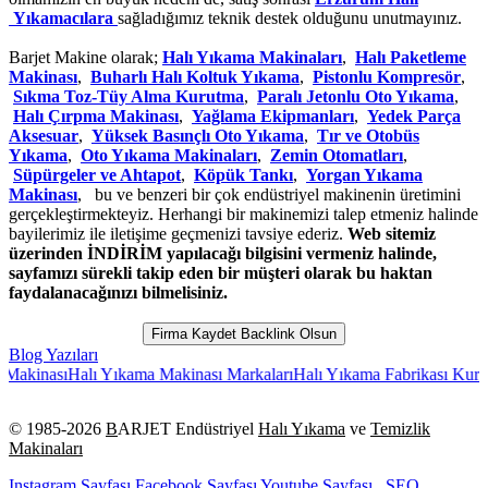
Yıkamacılara
sağladığımız teknik destek olduğunu unutmayınız.
Barjet Makine olarak;
Halı Yıkama Makinaları
,
Halı Paketleme
Makinası
,
Buharlı Halı Koltuk Yıkama
,
Pistonlu Kompresör
,
Sıkma Toz-Tüy Alma Kurutma
,
Paralı Jetonlu Oto Yıkama
,
Halı Çırpma Makinası
,
Yağlama Ekipmanları
,
Yedek Parça
Aksesuar
,
Yüksek Basınçlı Oto Yıkama
,
Tır ve Otobüs
Yıkama
,
Oto Yıkama Makinaları
,
Zemin Otomatları
,
Süpürgeler ve Ahtapot
,
Köpük Tankı
,
Yorgan Yıkama
Makinası
, bu ve benzeri bir çok endüstriyel makinenin üretimini
gerçekleştirmekteyiz. Herhangi bir makinemizi talep etmeniz halinde
bayilerimiz ile iletişime geçmenizi tavsiye ederiz.
Web sitemiz
üzerinden İNDİRİM yapılacağı bilgisini vermeniz halinde,
sayfamızı sürekli takip eden bir müşteri olarak bu haktan
faydalanacağınızı bilmelisiniz.
Firma Kaydet Backlink Olsun
Blog Yazıları
ası
Halı Yıkama Makinası Markaları
Halı Yıkama Fabrikası Kurulumu
H
© 1985-
2026
B
ARJET Endüstriyel
Halı Yıkama
ve
Temizlik
Makinaları
Instagram Sayfası
Facebook Sayfası
Youtube Sayfası
SEO