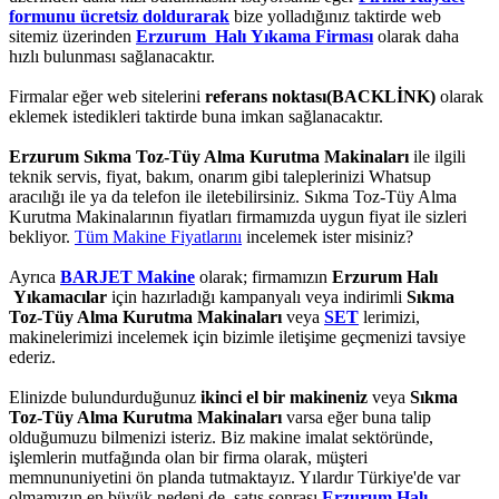
formunu ücretsiz doldurarak
bize yolladığınız taktirde web
sitemiz üzerinden
Erzurum Halı Yıkama Firması
olarak daha
hızlı bulunması sağlanacaktır.
Firmalar eğer web sitelerini
referans noktası(BACKLİNK)
olarak
eklemek istedikleri taktirde buna imkan sağlanacaktır.
Erzurum Sıkma Toz-Tüy Alma Kurutma Makinaları
ile ilgili
teknik servis, fiyat, bakım, onarım gibi taleplerinizi Whatsup
aracılığı ile ya da telefon ile iletebilirsiniz. Sıkma Toz-Tüy Alma
Kurutma Makinalarının fiyatları firmamızda uygun fiyat ile sizleri
bekliyor.
Tüm Makine Fiyatlarını
incelemek ister misiniz?
Ayrıca
BARJET Makine
olarak; firmamızın
Erzurum Halı
Yıkamacılar
için hazırladığı kampanyalı veya indirimli
Sıkma
Toz-Tüy Alma Kurutma Makinaları
veya
SET
lerimizi,
makinelerimizi incelemek için bizimle iletişime geçmenizi tavsiye
ederiz.
Elinizde bulundurduğunuz
ikinci el bir makineniz
veya
Sıkma
Toz-Tüy Alma Kurutma Makinaları
varsa eğer buna talip
olduğumuzu bilmenizi isteriz. Biz makine imalat sektöründe,
işlemlerin mutfağında olan bir firma olarak, müşteri
memnununiyetini ön planda tutmaktayız. Yılardır Türkiye'de var
olmamızın en büyük nedeni de, satış sonrası
Erzurum Halı