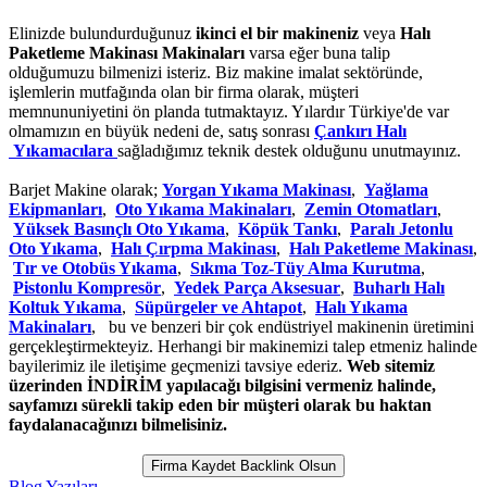
Elinizde bulundurduğunuz
ikinci el bir makineniz
veya
Halı
Paketleme Makinası Makinaları
varsa eğer buna talip
olduğumuzu bilmenizi isteriz. Biz makine imalat sektöründe,
işlemlerin mutfağında olan bir firma olarak, müşteri
memnununiyetini ön planda tutmaktayız. Yılardır Türkiye'de var
olmamızın en büyük nedeni de, satış sonrası
Çankırı Halı
Yıkamacılara
sağladığımız teknik destek olduğunu unutmayınız.
Barjet Makine olarak;
Yorgan Yıkama Makinası
,
Yağlama
Ekipmanları
,
Oto Yıkama Makinaları
,
Zemin Otomatları
,
Yüksek Basınçlı Oto Yıkama
,
Köpük Tankı
,
Paralı Jetonlu
Oto Yıkama
,
Halı Çırpma Makinası
,
Halı Paketleme Makinası
,
Tır ve Otobüs Yıkama
,
Sıkma Toz-Tüy Alma Kurutma
,
Pistonlu Kompresör
,
Yedek Parça Aksesuar
,
Buharlı Halı
Koltuk Yıkama
,
Süpürgeler ve Ahtapot
,
Halı Yıkama
Makinaları
, bu ve benzeri bir çok endüstriyel makinenin üretimini
gerçekleştirmekteyiz. Herhangi bir makinemizi talep etmeniz halinde
bayilerimiz ile iletişime geçmenizi tavsiye ederiz.
Web sitemiz
üzerinden İNDİRİM yapılacağı bilgisini vermeniz halinde,
sayfamızı sürekli takip eden bir müşteri olarak bu haktan
faydalanacağınızı bilmelisiniz.
Firma Kaydet Backlink Olsun
Blog Yazıları