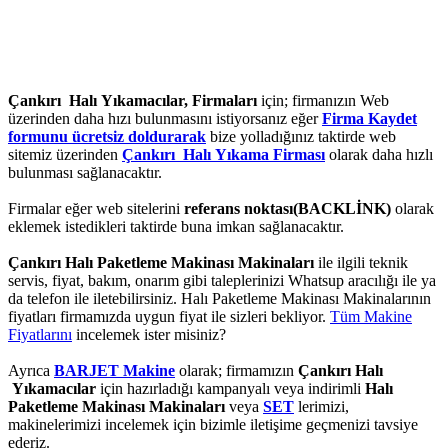
Çankırı Halı Yıkamacılar, Firmaları
için; firmanızın Web
üzerinden daha hızı bulunmasını istiyorsanız eğer
Firma Kaydet
formunu ücretsiz doldurarak
bize yolladığınız taktirde web
sitemiz üzerinden
Çankırı Halı Yıkama Firması
olarak daha hızlı
bulunması sağlanacaktır.
Firmalar eğer web sitelerini
referans noktası(BACKLİNK)
olarak
eklemek istedikleri taktirde buna imkan sağlanacaktır.
Çankırı Halı Paketleme Makinası Makinaları
ile ilgili teknik
servis, fiyat, bakım, onarım gibi taleplerinizi Whatsup aracılığı ile ya
da telefon ile iletebilirsiniz. Halı Paketleme Makinası Makinalarının
fiyatları firmamızda uygun fiyat ile sizleri bekliyor.
Tüm Makine
Fiyatlarını
incelemek ister misiniz?
Ayrıca
BARJET Makine
olarak; firmamızın
Çankırı Halı
Yıkamacılar
için hazırladığı kampanyalı veya indirimli
Halı
Paketleme Makinası Makinaları
veya
SET
lerimizi,
makinelerimizi incelemek için bizimle iletişime geçmenizi tavsiye
ederiz.