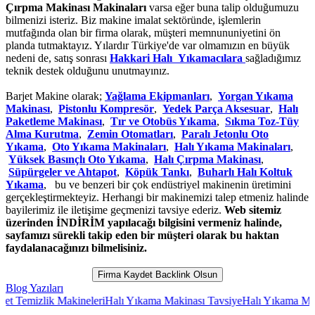
Çırpma Makinası Makinaları
varsa eğer buna talip olduğumuzu
bilmenizi isteriz. Biz makine imalat sektöründe, işlemlerin
mutfağında olan bir firma olarak, müşteri memnununiyetini ön
planda tutmaktayız. Yılardır Türkiye'de var olmamızın en büyük
nedeni de, satış sonrası
Hakkari Halı Yıkamacılara
sağladığımız
teknik destek olduğunu unutmayınız.
Barjet Makine olarak;
Yağlama Ekipmanları
,
Yorgan Yıkama
Makinası
,
Pistonlu Kompresör
,
Yedek Parça Aksesuar
,
Halı
Paketleme Makinası
,
Tır ve Otobüs Yıkama
,
Sıkma Toz-Tüy
Alma Kurutma
,
Zemin Otomatları
,
Paralı Jetonlu Oto
Yıkama
,
Oto Yıkama Makinaları
,
Halı Yıkama Makinaları
,
Yüksek Basınçlı Oto Yıkama
,
Halı Çırpma Makinası
,
Süpürgeler ve Ahtapot
,
Köpük Tankı
,
Buharlı Halı Koltuk
Yıkama
, bu ve benzeri bir çok endüstriyel makinenin üretimini
gerçekleştirmekteyiz. Herhangi bir makinemizi talep etmeniz halinde
bayilerimiz ile iletişime geçmenizi tavsiye ederiz.
Web sitemiz
üzerinden İNDİRİM yapılacağı bilgisini vermeniz halinde,
sayfamızı sürekli takip eden bir müşteri olarak bu haktan
faydalanacağınızı bilmelisiniz.
Firma Kaydet Backlink Olsun
Blog Yazıları
 Temizlik Makineleri
Halı Yıkama Makinası Tavsiye
Halı Yıkama Makina