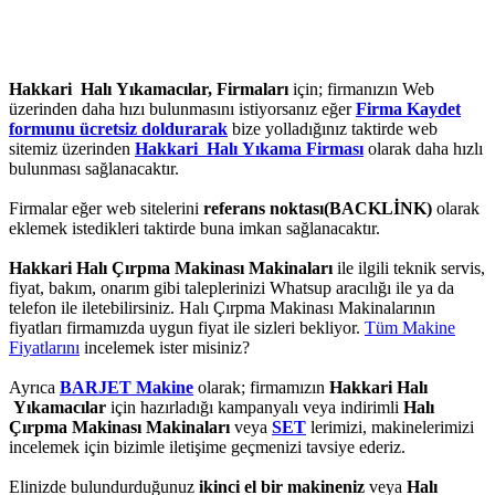
Hakkari Halı Yıkamacılar, Firmaları
için; firmanızın Web
üzerinden daha hızı bulunmasını istiyorsanız eğer
Firma Kaydet
formunu ücretsiz doldurarak
bize yolladığınız taktirde web
sitemiz üzerinden
Hakkari Halı Yıkama Firması
olarak daha hızlı
bulunması sağlanacaktır.
Firmalar eğer web sitelerini
referans noktası(BACKLİNK)
olarak
eklemek istedikleri taktirde buna imkan sağlanacaktır.
Hakkari Halı Çırpma Makinası Makinaları
ile ilgili teknik servis,
fiyat, bakım, onarım gibi taleplerinizi Whatsup aracılığı ile ya da
telefon ile iletebilirsiniz. Halı Çırpma Makinası Makinalarının
fiyatları firmamızda uygun fiyat ile sizleri bekliyor.
Tüm Makine
Fiyatlarını
incelemek ister misiniz?
Ayrıca
BARJET Makine
olarak; firmamızın
Hakkari Halı
Yıkamacılar
için hazırladığı kampanyalı veya indirimli
Halı
Çırpma Makinası Makinaları
veya
SET
lerimizi, makinelerimizi
incelemek için bizimle iletişime geçmenizi tavsiye ederiz.
Elinizde bulundurduğunuz
ikinci el bir makineniz
veya
Halı