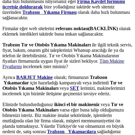
daha hızı bulunmasını istiyorsanız eğer
Firma Kaydet formunu
ücretsiz doldurarak
bize yolladığınız taktirde web sitemiz
üzerinden
Trabzon Yıkama Firması
olarak daha hızlı bulunması
sağlanacaktır.
Firmalar eğer web sitelerini
referans noktası(BACKLİNK)
olarak
eklemek istedikleri taktirde buna imkan sağlanacaktır.
Trabzon Tır ve Otobüs Yıkama Makinaları
ile ilgili teknik servis,
fiyat, bakım, onarım gibi taleplerinizi Whatsup aracılığı ile ya da
telefon ile iletebilirsiniz. Tır ve Otobüs Yıkama Makinalarının
fiyatları firmamızda uygun fiyat ile sizleri bekliyor.
Tüm Makine
Fiyatlarını
incelemek ister misiniz?
Ayrıca
BARJET Makine
olarak; firmamızın
Trabzon
Yıkamacılar
için hazırladığı kampanyalı veya indirimli
Tır ve
Otobüs Yıkama Makinaları
veya
SET
lerimizi, makinelerimizi
incelemek için bizimle iletişime geçmenizi tavsiye ederiz.
Elinizde bulundurduğunuz
ikinci el bir makineniz
veya
Tır ve
Otobüs Yıkama Makinaları
varsa eğer buna talip olduğumuzu
bilmenizi isteriz. Biz makine imalat sektöründe, işlemlerin
mutfağında olan bir firma olarak, müşteri memnununiyetini ön
planda tutmaktayız. Yılardır Türkiye'de var olmamızın en büyük
nedeni de, satış sonrası
Trabzon Yıkamacılara
sağladığımız