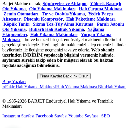
Barjet Makine olarak;
Süpürgeler ve Ahtapot
,
Yüksek Basınçlı
Oto Yıkama
,
Oto Yıkama Makinaları
,
Halı Çırpma Makinası
,
Zemin Otomatları
,
Tır ve Otobüs Yıkama
,
Yedek Parça
Aksesuar
,
Pistonlu Kompresör
,
Halı Paketleme Makinası
,
Köpük Tankı
,
Sıkma Toz-Tüy Alma Kurutma
,
Paralı Jetonlu
Oto Yıkama
,
Buharlı Halı Koltuk Yıkama
,
Yağlama
Ekipmanları
,
Halı Yıkama Makinaları
,
Yorgan Yıkama
Makinası
, bu ve benzeri bir çok endüstriyel makinenin üretimini
gerçekleştirmekteyiz. Herhangi bir makinemizi talep etmeniz halinde
bayilerimiz ile iletişime geçmenizi tavsiye ederiz.
Web sitemiz
üzerinden İNDİRİM yapılacağı bilgisini vermeniz halinde,
sayfamızı sürekli takip eden bir müşteri olarak bu haktan
faydalanacağınızı bilmelisiniz.
Firma Kaydet Backlink Olsun
Blog Yazıları
r Halı Yıkama Makinesi
Halı Yıkama Makinası Bim
Halı Yıkama Makina
© 1985-
2026
B
ARJET Endüstriyel
Halı Yıkama
ve
Temizlik
Makinaları
Instagram Sayfası
Facebook Sayfası
Youtube Sayfası
SEO