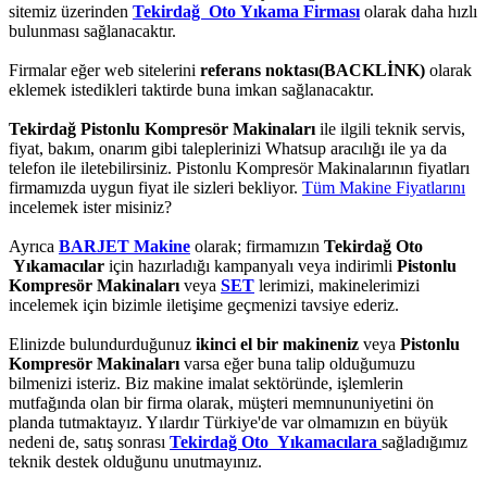
sitemiz üzerinden
Tekirdağ Oto Yıkama Firması
olarak daha hızlı
bulunması sağlanacaktır.
Firmalar eğer web sitelerini
referans noktası(BACKLİNK)
olarak
eklemek istedikleri taktirde buna imkan sağlanacaktır.
Tekirdağ Pistonlu Kompresör Makinaları
ile ilgili teknik servis,
fiyat, bakım, onarım gibi taleplerinizi Whatsup aracılığı ile ya da
telefon ile iletebilirsiniz. Pistonlu Kompresör Makinalarının fiyatları
firmamızda uygun fiyat ile sizleri bekliyor.
Tüm Makine Fiyatlarını
incelemek ister misiniz?
Ayrıca
BARJET Makine
olarak; firmamızın
Tekirdağ Oto
Yıkamacılar
için hazırladığı kampanyalı veya indirimli
Pistonlu
Kompresör Makinaları
veya
SET
lerimizi, makinelerimizi
incelemek için bizimle iletişime geçmenizi tavsiye ederiz.
Elinizde bulundurduğunuz
ikinci el bir makineniz
veya
Pistonlu
Kompresör Makinaları
varsa eğer buna talip olduğumuzu
bilmenizi isteriz. Biz makine imalat sektöründe, işlemlerin
mutfağında olan bir firma olarak, müşteri memnununiyetini ön
planda tutmaktayız. Yılardır Türkiye'de var olmamızın en büyük
nedeni de, satış sonrası
Tekirdağ Oto Yıkamacılara
sağladığımız
teknik destek olduğunu unutmayınız.