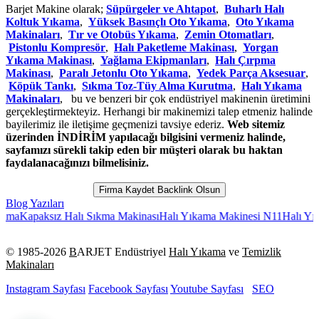
Barjet Makine olarak;
Süpürgeler ve Ahtapot
,
Buharlı Halı
Koltuk Yıkama
,
Yüksek Basınçlı Oto Yıkama
,
Oto Yıkama
Makinaları
,
Tır ve Otobüs Yıkama
,
Zemin Otomatları
,
Pistonlu Kompresör
,
Halı Paketleme Makinası
,
Yorgan
Yıkama Makinası
,
Yağlama Ekipmanları
,
Halı Çırpma
Makinası
,
Paralı Jetonlu Oto Yıkama
,
Yedek Parça Aksesuar
,
Köpük Tankı
,
Sıkma Toz-Tüy Alma Kurutma
,
Halı Yıkama
Makinaları
, bu ve benzeri bir çok endüstriyel makinenin üretimini
gerçekleştirmekteyiz. Herhangi bir makinemizi talep etmeniz halinde
bayilerimiz ile iletişime geçmenizi tavsiye ederiz.
Web sitemiz
üzerinden İNDİRİM yapılacağı bilgisini vermeniz halinde,
sayfamızı sürekli takip eden bir müşteri olarak bu haktan
faydalanacağınızı bilmelisiniz.
Firma Kaydet Backlink Olsun
Blog Yazıları
ksız Halı Sıkma Makinası
Halı Yıkama Makinesi N11
Halı Yıkama Dük
© 1985-
2026
B
ARJET Endüstriyel
Halı Yıkama
ve
Temizlik
Makinaları
Instagram Sayfası
Facebook Sayfası
Youtube Sayfası
SEO