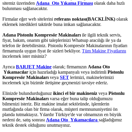
sitemiz üzerinden
Adana Oto Yıkama Firması
olarak daha hızlı
bulunması sağlanacaktır.
Firmalar eğer web sitelerini
referans noktası(BACKLİNK)
olarak
eklemek istedikleri taktirde buna imkan sağlanacaktır.
Adana Pistonlu Kompresör Makinaları
ile ilgili teknik servis,
fiyat, bakım, onarım gibi taleplerinizi Whatsup aracılığı ile ya da
telefon ile iletebilirsiniz. Pistonlu Kompresör Makinalarının fiyatları
firmamızda uygun fiyat ile sizleri bekliyor.
Tüm Makine Fiyatlarını
incelemek ister misiniz?
Ayrıca
BARJET Makine
olarak; firmamızın
Adana Oto
Yıkamacılar
için hazırladığı kampanyalı veya indirimli
Pistonlu
Kompresör Makinaları
veya
SET
lerimizi, makinelerimizi
incelemek için bizimle iletişime geçmenizi tavsiye ederiz.
Elinizde bulundurduğunuz
ikinci el bir makineniz
veya
Pistonlu
Kompresör Makinaları
varsa eğer buna talip olduğumuzu
bilmenizi isteriz. Biz makine imalat sektöründe, işlemlerin
mutfağında olan bir firma olarak, müşteri memnununiyetini ön
planda tutmaktayız. Yılardır Türkiye'de var olmamızın en büyük
nedeni de, satış sonrası
Adana Oto Yıkamacılara
sağladığımız
teknik destek olduğunu unutmayınız.