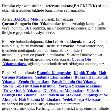
Firmalar eğer web sitelerini
referans noktası(BACKLİNK)
olarak
eklemek istedikleri taktirde buna imkan sağlanacaktır.
Ayrıca
BARJET Makine
olarak; firmamızın
Çorum Sungurlu Oto Yıkamacılar
için hazırladığı kampanyalı
veya indirimli
SET
lerimizi, makinelerimizi incelemek için bizimle
iletişime geçmenizi tavsiye ederiz.
Elinizde bulundurduğunuz
ikinci el bir makineniz
varsa eğer buna
talip olduğumuzu bilmenizi isteriz. Biz makine imalat sektöründe,
işlemlerin mutfağında olan bir firma olarak, müşteri
memnununiyetini ön planda tutmaktayız. Yılardır Türkiye'de var
olmamızın en büyük nedeni de, satış sonrası
Çorum Oto
Yıkamacılara
sağladığımız teknik destek olduğunu unutmayınız.
Barjet Makine olarak;
Pistonlu Kompresör
,
Köpük Tankı
,
Halı
Çırpma Makinası
,
Yağlama Ekipmanları
,
Buharlı Halı Koltuk
Yıkama
,
Zemin Otomatları
,
Paralı Jetonlu Oto Yıkama
,
Sıkma Toz-Tüy Alma Kurutma
,
Yorgan Yıkama Makinası
,
Tır ve Otobüs Yıkama
,
Oto Yıkama Makinaları
,
Yüksek
Basınçlı Oto Yıkama
,
Halı Paketleme Makinası
,
Süpürgeler ve
Ahtapot
,
Halı Yıkama Makinaları
,
Yedek Parça Aksesuar
, bu
ve benzeri bir çok endüstriyel makinenin üretimini
gerçekleştirmekteyiz. Herhangi bir makinemizi talep etmeniz halinde