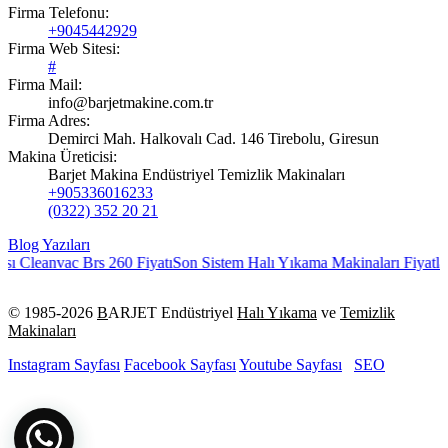
Firma Telefonu:
+9045442929
Firma Web Sitesi:
#
Firma Mail:
info@barjetmakine.com.tr
Firma Adres:
Demirci Mah. Halkovalı Cad. 146 Tirebolu, Giresun
Makina Üreticisi:
Barjet Makina Endüstriyel Temizlik Makinaları
+905336016233
(0322) 352 20 21
Blog Yazıları
ı Cleanvac Brs 260 Fiyatı
Son Sistem Halı Yıkama Makinaları Fiyatları
© 1985-
2026
B
ARJET Endüstriyel
Halı Yıkama
ve
Temizlik
Makinaları
Instagram Sayfası
Facebook Sayfası
Youtube Sayfası
SEO