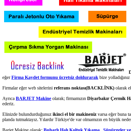
D
eğer
Firma Kaydet formunu ücretsiz doldurarak
bize yolladığınız
Firmalar eğer web sitelerini
referans noktası(BACKLİNK)
olarak e
Ayrıca
BARJET Makine
olarak; firmamızın
Diyarbakır Çermik H
ederiz.
Elinizde bulundurduğunuz
ikinci el bir makineniz
varsa eğer buna ta
planda tutmaktayız. Yılardır Türkiye'de var olmamızın en büyük neden
Barjet Makine olarak;
Buharlı Halı Koltuk Yıkama
,
Süpürgeler v