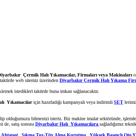
iyarbakır Çermik Halı Yıkamacılar, Firmaları veya Makinaları
ol
 taktirde web sitemiz üzerinden
Diyarbakır Çermik Halı Yıkama Fir
klemek istedikleri taktirde buna imkan sağlanacaktır.
alı Yıkamacılar
için hazırladığı kampanyalı veya indirimli
SET
lerimi
lip olduğumuzu bilmenizi isteriz. Biz makine imalat sektöründe, işleml
i de, satış sonrası
Diyarbakır Halı Yıkamacılara
sağladığımız tekni
e Ahtapot
,
Sıkma Toz-Tüy Alma Kurutma
,
Yüksek Basınçlı Oto 