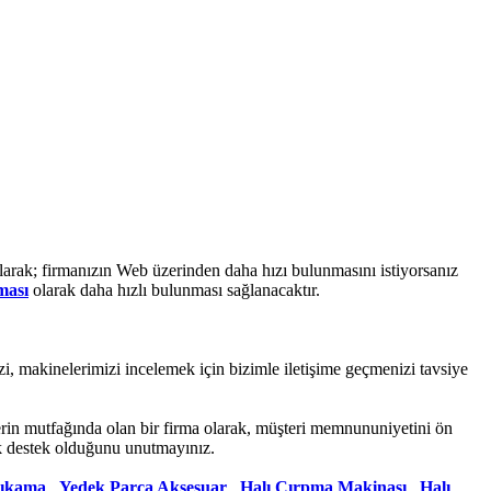
arak; firmanızın Web üzerinden daha hızı bulunmasını istiyorsanız
ması
olarak daha hızlı bulunması sağlanacaktır.
zi, makinelerimizi incelemek için bizimle iletişime geçmenizi tavsiye
erin mutfağında olan bir firma olarak, müşteri memnununiyetini ön
k destek olduğunu unutmayınız.
Yıkama
,
Yedek Parça Aksesuar
,
Halı Çırpma Makinası
,
Halı