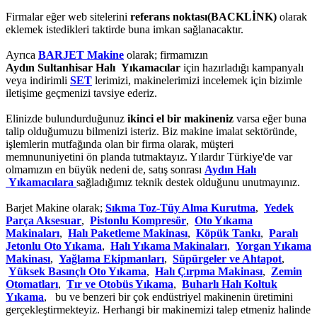
Firmalar eğer web sitelerini
referans noktası(BACKLİNK)
olarak
eklemek istedikleri taktirde buna imkan sağlanacaktır.
Ayrıca
BARJET Makine
olarak; firmamızın
Aydın Sultanhisar Halı Yıkamacılar
için hazırladığı kampanyalı
veya indirimli
SET
lerimizi, makinelerimizi incelemek için bizimle
iletişime geçmenizi tavsiye ederiz.
Elinizde bulundurduğunuz
ikinci el bir makineniz
varsa eğer buna
talip olduğumuzu bilmenizi isteriz. Biz makine imalat sektöründe,
işlemlerin mutfağında olan bir firma olarak, müşteri
memnununiyetini ön planda tutmaktayız. Yılardır Türkiye'de var
olmamızın en büyük nedeni de, satış sonrası
Aydın Halı
Yıkamacılara
sağladığımız teknik destek olduğunu unutmayınız.
Barjet Makine olarak;
Sıkma Toz-Tüy Alma Kurutma
,
Yedek
Parça Aksesuar
,
Pistonlu Kompresör
,
Oto Yıkama
Makinaları
,
Halı Paketleme Makinası
,
Köpük Tankı
,
Paralı
Jetonlu Oto Yıkama
,
Halı Yıkama Makinaları
,
Yorgan Yıkama
Makinası
,
Yağlama Ekipmanları
,
Süpürgeler ve Ahtapot
,
Yüksek Basınçlı Oto Yıkama
,
Halı Çırpma Makinası
,
Zemin
Otomatları
,
Tır ve Otobüs Yıkama
,
Buharlı Halı Koltuk
Yıkama
, bu ve benzeri bir çok endüstriyel makinenin üretimini
gerçekleştirmekteyiz. Herhangi bir makinemizi talep etmeniz halinde