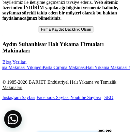
bayilerimiz ile iletişime geçmenizi tavsiye ederiz.
Web sitemiz
üzerinden İNDİRİM yapılacağı bilgisini vermeniz halinde,
sayfamızı sürekli takip eden bir müşteri olarak bu haktan
faydalanacağınızı bilmelisiniz.
Firma Kaydet Backlink Olsun
Aydın Sultanhisar Halı Yıkama Firmaları
Makinaları
Blog Yazıları
a Makinası Vikipedi
Pasta Çırpma Makinası
Halı Yıkama Makinası Su 
© 1985-
2026
B
ARJET Endüstriyel
Halı Yıkama
ve
Temizlik
Makinaları
Instagram Sayfası
Facebook Sayfası
Youtube Sayfası
SEO