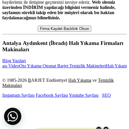
bayilerimiz ile iletişime geçmenizi tavsiye ederiz.
Web sitemiz
üzerinden İNDİRİM yapılacağı bilgisini vermeniz halinde,
sayfamızı sürekli takip eden bir müşteri olarak bu haktan
faydalanacağınızı bilmelisiniz.
Firma Kaydet Backlink Olsun
Antalya Aydınkent (İbradı) Halı Yıkama Firmaları
Makinaları
Blog Yazıları
sı Video
Oto Yıkama Otomat Barjet Temizlik Makineleri
Halı Yıkama M
© 1985-
2026
B
ARJET Endüstriyel
Halı Yıkama
ve
Temizlik
Makinaları
Instagram Sayfası
Facebook Sayfası
Youtube Sayfası
SEO