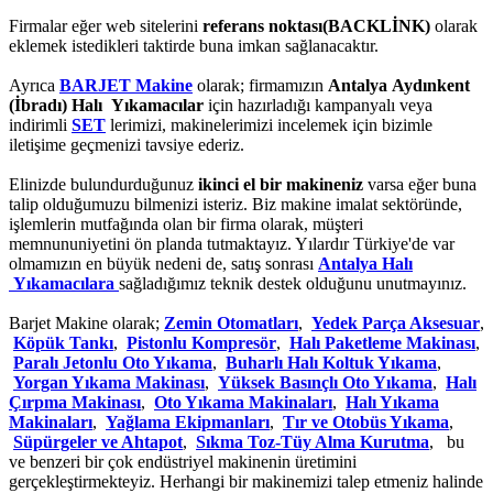
Firmalar eğer web sitelerini
referans noktası(BACKLİNK)
olarak
eklemek istedikleri taktirde buna imkan sağlanacaktır.
Ayrıca
BARJET Makine
olarak; firmamızın
Antalya Aydınkent
(İbradı) Halı Yıkamacılar
için hazırladığı kampanyalı veya
indirimli
SET
lerimizi, makinelerimizi incelemek için bizimle
iletişime geçmenizi tavsiye ederiz.
Elinizde bulundurduğunuz
ikinci el bir makineniz
varsa eğer buna
talip olduğumuzu bilmenizi isteriz. Biz makine imalat sektöründe,
işlemlerin mutfağında olan bir firma olarak, müşteri
memnununiyetini ön planda tutmaktayız. Yılardır Türkiye'de var
olmamızın en büyük nedeni de, satış sonrası
Antalya Halı
Yıkamacılara
sağladığımız teknik destek olduğunu unutmayınız.
Barjet Makine olarak;
Zemin Otomatları
,
Yedek Parça Aksesuar
,
Köpük Tankı
,
Pistonlu Kompresör
,
Halı Paketleme Makinası
,
Paralı Jetonlu Oto Yıkama
,
Buharlı Halı Koltuk Yıkama
,
Yorgan Yıkama Makinası
,
Yüksek Basınçlı Oto Yıkama
,
Halı
Çırpma Makinası
,
Oto Yıkama Makinaları
,
Halı Yıkama
Makinaları
,
Yağlama Ekipmanları
,
Tır ve Otobüs Yıkama
,
Süpürgeler ve Ahtapot
,
Sıkma Toz-Tüy Alma Kurutma
, bu
ve benzeri bir çok endüstriyel makinenin üretimini
gerçekleştirmekteyiz. Herhangi bir makinemizi talep etmeniz halinde