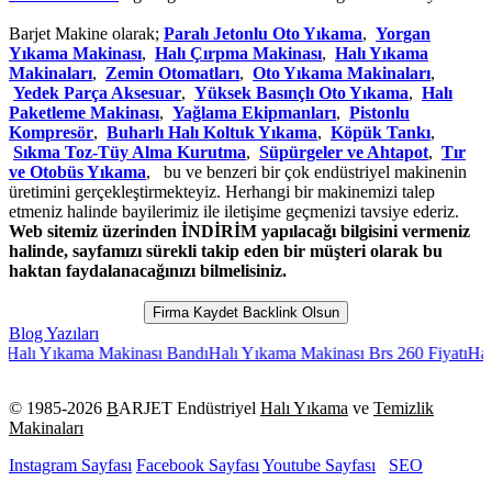
Barjet Makine olarak;
Paralı Jetonlu Oto Yıkama
,
Yorgan
Yıkama Makinası
,
Halı Çırpma Makinası
,
Halı Yıkama
Makinaları
,
Zemin Otomatları
,
Oto Yıkama Makinaları
,
Yedek Parça Aksesuar
,
Yüksek Basınçlı Oto Yıkama
,
Halı
Paketleme Makinası
,
Yağlama Ekipmanları
,
Pistonlu
Kompresör
,
Buharlı Halı Koltuk Yıkama
,
Köpük Tankı
,
Sıkma Toz-Tüy Alma Kurutma
,
Süpürgeler ve Ahtapot
,
Tır
ve Otobüs Yıkama
, bu ve benzeri bir çok endüstriyel makinenin
üretimini gerçekleştirmekteyiz. Herhangi bir makinemizi talep
etmeniz halinde bayilerimiz ile iletişime geçmenizi tavsiye ederiz.
Web sitemiz üzerinden İNDİRİM yapılacağı bilgisini vermeniz
halinde, sayfamızı sürekli takip eden bir müşteri olarak bu
haktan faydalanacağınızı bilmelisiniz.
Firma Kaydet Backlink Olsun
Blog Yazıları
Yıkama Makinası Bandı
Halı Yıkama Makinası Brs 260 Fiyatı
Halı Yıkam
© 1985-
2026
B
ARJET Endüstriyel
Halı Yıkama
ve
Temizlik
Makinaları
Instagram Sayfası
Facebook Sayfası
Youtube Sayfası
SEO