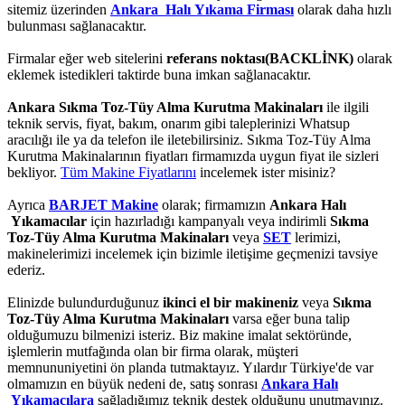
sitemiz üzerinden
Ankara Halı Yıkama Firması
olarak daha hızlı
bulunması sağlanacaktır.
Firmalar eğer web sitelerini
referans noktası(BACKLİNK)
olarak
eklemek istedikleri taktirde buna imkan sağlanacaktır.
Ankara Sıkma Toz-Tüy Alma Kurutma Makinaları
ile ilgili
teknik servis, fiyat, bakım, onarım gibi taleplerinizi Whatsup
aracılığı ile ya da telefon ile iletebilirsiniz. Sıkma Toz-Tüy Alma
Kurutma Makinalarının fiyatları firmamızda uygun fiyat ile sizleri
bekliyor.
Tüm Makine Fiyatlarını
incelemek ister misiniz?
Ayrıca
BARJET Makine
olarak; firmamızın
Ankara Halı
Yıkamacılar
için hazırladığı kampanyalı veya indirimli
Sıkma
Toz-Tüy Alma Kurutma Makinaları
veya
SET
lerimizi,
makinelerimizi incelemek için bizimle iletişime geçmenizi tavsiye
ederiz.
Elinizde bulundurduğunuz
ikinci el bir makineniz
veya
Sıkma
Toz-Tüy Alma Kurutma Makinaları
varsa eğer buna talip
olduğumuzu bilmenizi isteriz. Biz makine imalat sektöründe,
işlemlerin mutfağında olan bir firma olarak, müşteri
memnununiyetini ön planda tutmaktayız. Yılardır Türkiye'de var
olmamızın en büyük nedeni de, satış sonrası
Ankara Halı
Yıkamacılara
sağladığımız teknik destek olduğunu unutmayınız.