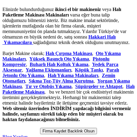
Elinizde bulundurduğunuz
ikinci el bir makineniz
veya
Halı
Paketleme Makinası Makinaları
varsa eğer buna talip
olduğumuzu bilmenizi isteriz. Biz makine imalat sektöründe,
işlemlerin mutfağında olan bir firma olarak, müşteri
memnununiyetini ön planda tutmaktayız. Yılardır Türkiye'de var
olmamızın en büyük nedeni de, satış sonrası
Hakkari Halı
Yıkamacılara
sağladığımız teknik destek olduğunu unutmayınız.
Barjet Makine olarak;
Halı Çırpma Makinası
,
Oto Yıkama
Makinaları
,
Yüksek Basınçlı Oto Yıkama
,
Pistonlu
Kompresör
,
Buharlı Halı Koltuk Yıkama
,
Yedek Parça
Aksesuar
,
Yağlama Ekipmanları
,
Köpük Tankı
,
Paralı
Jetonlu Oto Yıkama
,
Halı Yıkama Makinaları
,
Zemin
Otomatları
,
Sıkma Toz-Tüy Alma Kurutma
,
Yorgan Yıkama
Makinası
,
Tır ve Otobüs Yıkama
,
Süpürgeler ve Ahtapot
,
Halı
Paketleme Makinası
, bu ve benzeri bir çok endüstriyel makinenin
üretimini gerçekleştirmekteyiz. Herhangi bir makinemizi talep
etmeniz halinde bayilerimiz ile iletişime geçmenizi tavsiye ederiz.
Web sitemiz üzerinden İNDİRİM yapılacağı bilgisini vermeniz
halinde, sayfamızı sürekli takip eden bir müşteri olarak bu
haktan faydalanacağınızı bilmelisiniz.
Firma Kaydet Backlink Olsun
Blog Yazıları