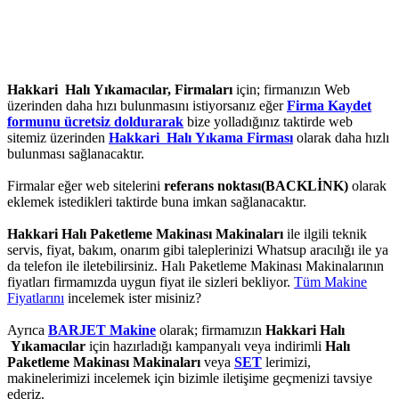
Hakkari Halı Yıkamacılar, Firmaları
için; firmanızın Web
üzerinden daha hızı bulunmasını istiyorsanız eğer
Firma Kaydet
formunu ücretsiz doldurarak
bize yolladığınız taktirde web
sitemiz üzerinden
Hakkari Halı Yıkama Firması
olarak daha hızlı
bulunması sağlanacaktır.
Firmalar eğer web sitelerini
referans noktası(BACKLİNK)
olarak
eklemek istedikleri taktirde buna imkan sağlanacaktır.
Hakkari Halı Paketleme Makinası Makinaları
ile ilgili teknik
servis, fiyat, bakım, onarım gibi taleplerinizi Whatsup aracılığı ile ya
da telefon ile iletebilirsiniz. Halı Paketleme Makinası Makinalarının
fiyatları firmamızda uygun fiyat ile sizleri bekliyor.
Tüm Makine
Fiyatlarını
incelemek ister misiniz?
Ayrıca
BARJET Makine
olarak; firmamızın
Hakkari Halı
Yıkamacılar
için hazırladığı kampanyalı veya indirimli
Halı
Paketleme Makinası Makinaları
veya
SET
lerimizi,
makinelerimizi incelemek için bizimle iletişime geçmenizi tavsiye
ederiz.