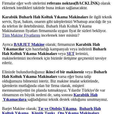
Firmalar eğer web sitelerini
referans noktası(BACKLİNK)
olarak
eklemek istedikleri taktirde buna imkan sağlanacaktır.
Karabük Buharlı Halı Koltuk Yıkama Makinaları
ile ilgili teknik
servis, fiyat, bakım, onarım gibi taleplerinizi Whatsup aracılığı ile ya
da telefon ile iletebilirsiniz. Buharlı Halı Koltuk Yıkama
Makinalarının fiyatları firmamızda uygun fiyat ile sizleri bekliyor.
Tüm Makine Fiyatlarını
incelemek ister misiniz?
Ayrıca
BARJET Makine
olarak; firmamızın
Karabük Halı
Yıkamacılar
için hazırladığı kampanyalı veya indirimli
Buharlı
Halı Koltuk Yıkama Makinaları
veya
SET
lerimizi,
makinelerimizi incelemek için bizimle iletişime geçmenizi tavsiye
ederiz.
Elinizde bulundurduğunuz
ikinci el bir makineniz
veya
Buharlı
Halı Koltuk Yıkama Makinaları
varsa eğer buna talip
olduğumuzu bilmenizi isteriz. Biz makine imalat sektöründe,
işlemlerin mutfağında olan bir firma olarak, müşteri
memnununiyetini ön planda tutmaktayız. Yılardır Türkiye'de var
olmamızın en büyük nedeni de, satış sonrası
Karabük Halı
Yıkamacılara
sağladığımız teknik destek olduğunu unutmayınız.
Barjet Makine olarak;
Tır ve Otobüs Yıkama
,
Buharlı Halı
Koltuk Yıkama
,
Köpük Tankı
,
Oto Yıkama Makinaları
,