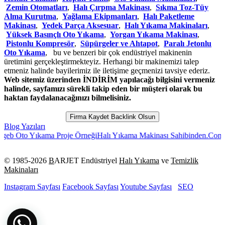
Zemin Otomatları
,
Halı Çırpma Makinası
,
Sıkma Toz-Tüy
Alma Kurutma
,
Yağlama Ekipmanları
,
Halı Paketleme
Makinası
,
Yedek Parça Aksesuar
,
Halı Yıkama Makinaları
,
Yüksek Basınçlı Oto Yıkama
,
Yorgan Yıkama Makinası
,
Pistonlu Kompresör
,
Süpürgeler ve Ahtapot
,
Paralı Jetonlu
Oto Yıkama
, bu ve benzeri bir çok endüstriyel makinenin
üretimini gerçekleştirmekteyiz. Herhangi bir makinemizi talep
etmeniz halinde bayilerimiz ile iletişime geçmenizi tavsiye ederiz.
Web sitemiz üzerinden İNDİRİM yapılacağı bilgisini vermeniz
halinde, sayfamızı sürekli takip eden bir müşteri olarak bu
haktan faydalanacağınızı bilmelisiniz.
Firma Kaydet Backlink Olsun
Blog Yazıları
o Yıkama Proje Örneği
Halı Yıkama Makinası Sahibinden.Com
Halı Yı
© 1985-
2026
B
ARJET Endüstriyel
Halı Yıkama
ve
Temizlik
Makinaları
Instagram Sayfası
Facebook Sayfası
Youtube Sayfası
SEO