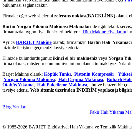
bulunması sağlanacaktır.
Firmalar eğer web sitelerini
referans noktası(BACKLİNK)
olarak e
Bartın Yorgan Yıkama Makinası Makinaları
ile ilgili teknik servi
firmamızda uygun fiyat ile sizleri bekliyor.
Tüm Makine Fiyatlarını
inc
Ayrıca
BARJET Makine
olarak; firmamızın
Bartın Halı Yıkamacı
bizimle iletişime geçmenizi tavsiye ederiz.
Elinizde bulundurduğunuz
ikinci el bir makineniz
veya
Yorgan Yık
firma olarak, müşteri memnununiyetini ön planda tutmaktayız. Yılardı
Barjet Makine olarak;
Köpük Tankı
,
Pistonlu Kompresör
,
Yüksek
Yorgan Yıkama Makinası
,
Halı Çırpma Makinası
,
Buharlı Hal
Otobüs Yıkama
,
Halı Paketleme Makinası
, bu ve benzeri bir çok 
tavsiye ederiz.
Web sitemiz üzerinden İNDİRİM yapılacağı bilgisini
Blog Yazıları
Fakir Halı Yıkama Makinasi 1600 W
© 1985-
2026
B
ARJET Endüstriyel
Halı Yıkama
ve
Temizlik Makinal