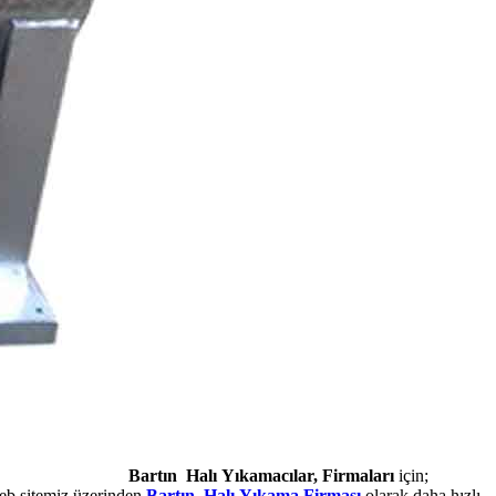
Bartın Halı Yıkamacılar, Firmaları
için;
web sitemiz üzerinden
Bartın Halı Yıkama Firması
olarak daha hızlı