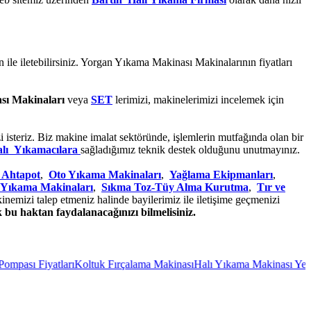
fon ile iletebilirsiniz. Yorgan Yıkama Makinası Makinalarının fiyatları
sı Makinaları
veya
SET
lerimizi, makinelerimizi incelemek için
isteriz. Biz makine imalat sektöründe, işlemlerin mutfağında olan bir
alı Yıkamacılara
sağladığımız teknik destek olduğunu unutmayınız.
 Ahtapot
,
Oto Yıkama Makinaları
,
Yağlama Ekipmanları
,
 Yıkama Makinaları
,
Sıkma Toz-Tüy Alma Kurutma
,
Tır ve
nemizi talep etmeniz halinde bayilerimiz ile iletişime geçmenizi
 bu haktan faydalanacağınızı bilmelisiniz.
ları
Koltuk Fırçalama Makinası
Halı Yıkama Makinası Yedek Parça
Halı