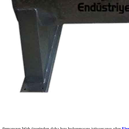
firmanızın Web üzerinden daha hızı bulunmasını istiyorsanız eğer
Fir