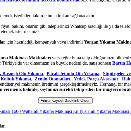
klemek istedikleri taktirde buna imkan sağlanacaktır.
s, fiyat, bakım, onarım gibi taleplerinizi Whatsup aracılığı ile ya da tele
elemek ister misiniz?
lar
için hazırladığı kampanyalı veya indirimli
Yorgan Yıkama Makina
ama Makinası Makinaları
varsa eğer buna talip olduğumuzu bilmenizi 
r Türkiye'de var olmamızın en büyük nedeni de, satış sonrası
Bartın H
 Basınçlı Oto Yıkama
,
Paralı Jetonlu Oto Yıkama
,
Süpürgeler ve
ı Koltuk Yıkama
,
Zemin Otomatları
,
Yedek Parça Aksesuar
,
Halı
endüstriyel makinenin üretimini gerçekleştirmekteyiz. Herhangi bir maki
 vermeniz halinde, sayfamızı sürekli takip eden bir müşteri olarak
Firma Kaydet Backlink Olsun
att
Halı Yıkama Makinası En İyisi
Halı Yıkama Makinası Pompası Fiyat
arı