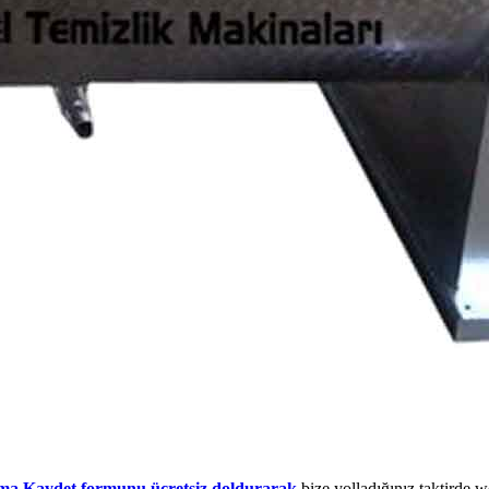
ma Kaydet formunu ücretsiz doldurarak
bize yolladığınız taktirde 