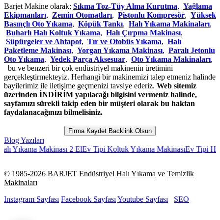
Barjet Makine olarak;
Sıkma Toz-Tüy Alma Kurutma
,
Yağlama
Ekipmanları
,
Zemin Otomatları
,
Pistonlu Kompresör
,
Yüksek
Basınçlı Oto Yıkama
,
Köpük Tankı
,
Halı Yıkama Makinaları
,
Buharlı Halı Koltuk Yıkama
,
Halı Çırpma Makinası
,
Süpürgeler ve Ahtapot
,
Tır ve Otobüs Yıkama
,
Halı
Paketleme Makinası
,
Yorgan Yıkama Makinası
,
Paralı Jetonlu
Oto Yıkama
,
Yedek Parça Aksesuar
,
Oto Yıkama Makinaları
,
bu ve benzeri bir çok endüstriyel makinenin üretimini
gerçekleştirmekteyiz. Herhangi bir makinemizi talep etmeniz halinde
bayilerimiz ile iletişime geçmenizi tavsiye ederiz.
Web sitemiz
üzerinden İNDİRİM yapılacağı bilgisini vermeniz halinde,
sayfamızı sürekli takip eden bir müşteri olarak bu haktan
faydalanacağınızı bilmelisiniz.
Firma Kaydet Backlink Olsun
Blog Yazıları
Yıkama Makinası 2 El
Ev Tipi Koltuk Yıkama Makinası
Ev Tipi Halı Yı
© 1985-
2026
B
ARJET Endüstriyel
Halı Yıkama
ve
Temizlik
Makinaları
Instagram Sayfası
Facebook Sayfası
Youtube Sayfası
SEO