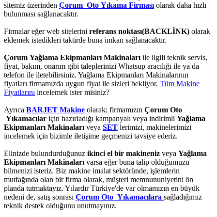
sitemiz üzerinden
Çorum Oto Yıkama Firması
olarak daha hızlı
bulunması sağlanacaktır.
Firmalar eğer web sitelerini
referans noktası(BACKLİNK)
olarak
eklemek istedikleri taktirde buna imkan sağlanacaktır.
Çorum Yağlama Ekipmanları Makinaları
ile ilgili teknik servis,
fiyat, bakım, onarım gibi taleplerinizi Whatsup aracılığı ile ya da
telefon ile iletebilirsiniz. Yağlama Ekipmanları Makinalarının
fiyatları firmamızda uygun fiyat ile sizleri bekliyor.
Tüm Makine
Fiyatlarını
incelemek ister misiniz?
Ayrıca
BARJET Makine
olarak; firmamızın
Çorum Oto
Yıkamacılar
için hazırladığı kampanyalı veya indirimli
Yağlama
Ekipmanları Makinaları
veya
SET
lerimizi, makinelerimizi
incelemek için bizimle iletişime geçmenizi tavsiye ederiz.
Elinizde bulundurduğunuz
ikinci el bir makineniz
veya
Yağlama
Ekipmanları Makinaları
varsa eğer buna talip olduğumuzu
bilmenizi isteriz. Biz makine imalat sektöründe, işlemlerin
mutfağında olan bir firma olarak, müşteri memnununiyetini ön
planda tutmaktayız. Yılardır Türkiye'de var olmamızın en büyük
nedeni de, satış sonrası
Çorum Oto Yıkamacılara
sağladığımız
teknik destek olduğunu unutmayınız.