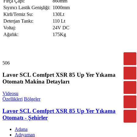
Fırça Çapı:
860mm
Sıyırıcı Lastik Genişliği:
1000mm
Kirli/Temiz Su:
130Lt
Deterjan Tankı:
110 Lt
Voltaj:
24V DC
Ağırlık:
175Kg
506
Lavor SCL Comfprt XSR 85 Up Yer Yıkama
Otomatı Makina Detayları
Videosu
Özellikleri
Bölgeler
Lavor SCL Comfprt XSR 85 Up Yer Yıkama
Otomatı - Şehirler
Adana
Adıyaman