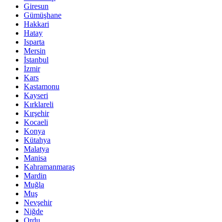
Giresun
Gümüşhane
Hakkari
Hatay
Isparta
Mersin
İstanbul
İzmir
Kars
Kastamonu
Kayseri
Kırklareli
Kırşehir
Kocaeli
Konya
Kütahya
Malatya
Manisa
Kahramanmaraş
Mardin
Muğla
Muş
Nevşehir
Niğde
Ordu