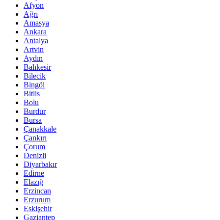
Afyon
Ağrı
Amasya
Ankara
Antalya
Artvin
Aydın
Balıkesir
Bilecik
Bingöl
Bitlis
Bolu
Burdur
Bursa
Çanakkale
Çankırı
Çorum
Denizli
Diyarbakır
Edirne
Elazığ
Erzincan
Erzurum
Eskişehir
Gaziantep