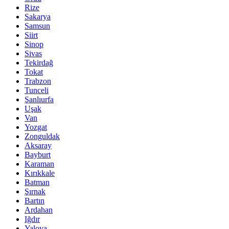
Rize
Sakarya
Samsun
Siirt
Sinop
Sivas
Tekirdağ
Tokat
Trabzon
Tunceli
Şanlıurfa
Uşak
Van
Yozgat
Zonguldak
Aksaray
Bayburt
Karaman
Kırıkkale
Batman
Şırnak
Bartın
Ardahan
Iğdır
Yalova