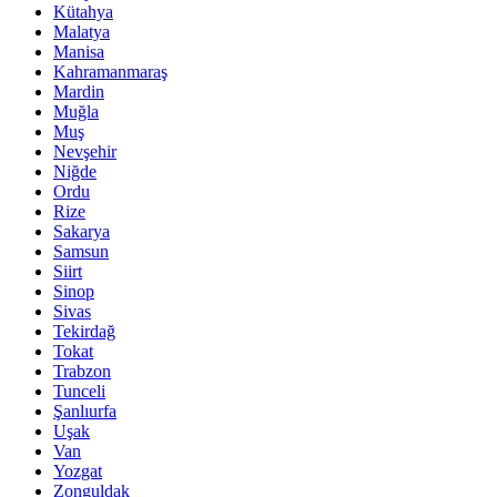
Kütahya
Malatya
Manisa
Kahramanmaraş
Mardin
Muğla
Muş
Nevşehir
Niğde
Ordu
Rize
Sakarya
Samsun
Siirt
Sinop
Sivas
Tekirdağ
Tokat
Trabzon
Tunceli
Şanlıurfa
Uşak
Van
Yozgat
Zonguldak