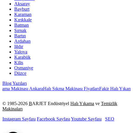
Aksaray
Bayburt
Karaman
Kırıkkale
Batman
Şırnak
Bartın
Ardahan
Iğdır
Yalova
Karabük
Kilis
Osmaniye
Düzce
Blog Yazıları
ma Makinası Ankara
Halı Sıkma Makinası Fiyatları
Fakir Halı Yıkama M
© 1985-
2026
B
ARJET Endüstriyel
Halı Yıkama
ve
Temizlik
Makinaları
Instagram Sayfası
Facebook Sayfası
Youtube Sayfası
SEO