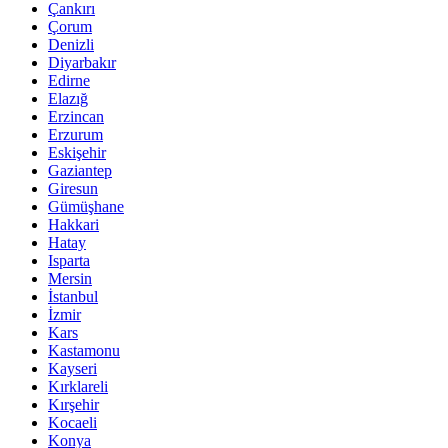
Çankırı
Çorum
Denizli
Diyarbakır
Edirne
Elazığ
Erzincan
Erzurum
Eskişehir
Gaziantep
Giresun
Gümüşhane
Hakkari
Hatay
Isparta
Mersin
İstanbul
İzmir
Kars
Kastamonu
Kayseri
Kırklareli
Kırşehir
Kocaeli
Konya