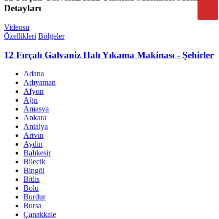
Detayları
Videosu
Özellikleri
Bölgeler
12 Fırçalı Galvaniz Halı Yıkama Makinası - Şehirler
Adana
Adıyaman
Afyon
Ağrı
Amasya
Ankara
Antalya
Artvin
Aydın
Balıkesir
Bilecik
Bingöl
Bitlis
Bolu
Burdur
Bursa
Çanakkale