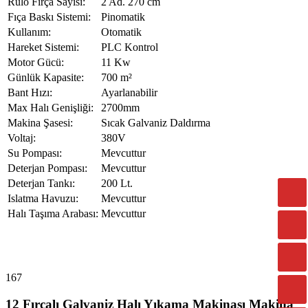
Rulo Fırça Sayısı:
2 Ad. 270 cm
Fıça Baskı Sistemi:
Pinomatik
Kullanım:
Otomatik
Hareket Sistemi:
PLC Kontrol
Motor Gücü:
11 Kw
Günlük Kapasite:
700 m²
Bant Hızı:
Ayarlanabilir
Max Halı Genişliği:
2700mm
Makina Şasesi:
Sıcak Galvaniz Daldırma
Voltaj:
380V
Su Pompası:
Mevcuttur
Deterjan Pompası:
Mevcuttur
Deterjan Tankı:
200 Lt.
Islatma Havuzu:
Mevcuttur
Halı Taşıma Arabası:
Mevcuttur
167
12 Fırçalı Galvaniz Halı Yıkama Makinası Makina