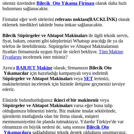
sitemiz üzerinden
Bilecik Oto Yıkama Firması
olarak daha hızlı
bulunması sağlanacaktır.
Firmalar eğer web sitelerini
referans noktası(BACKLİNK)
olarak
eklemek istedikleri taktirde buna imkan sağlanacaktır.
Bilecik Süpürgeler ve Ahtapot Makinaları
ile ilgili teknik servis,
fiyat, bakım, onarım gibi taleplerinizi Whatsup aracılığı ile ya da
telefon ile iletebilirsiniz. Süpürgeler ve Ahtapot Makinalarının
fiyatları firmamızda uygun fiyat ile sizleri bekliyor.
Tüm Makine
Fiyatlarını
incelemek ister misiniz?
Ayrıca
BARJET Makine
olarak; firmamızın
Bilecik Oto
Yıkamacılar
için hazırladığı kampanyalı veya indirimli
Süpürgeler ve Ahtapot Makinaları
veya
SET
lerimizi,
makinelerimizi incelemek için bizimle iletişime geçmenizi tavsiye
ederiz.
Elinizde bulundurduğunuz
ikinci el bir makineniz
veya
Süpürgeler ve Ahtapot Makinaları
varsa eğer buna talip
olduğumuzu bilmenizi isteriz. Biz makine imalat sektöründe,
işlemlerin mutfağında olan bir firma olarak, müşteri
memnununiyetini ön planda tutmaktayız. Yılardır Türkiye'de var
olmamızın en büyük nedeni de, satış sonrası
Bilecik Oto
Yıkamacılara
sağladığımız teknik destek olduğunu unutmayınız.