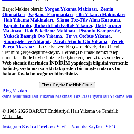
Barjet Makine olarak;
Yorgan Yıkama Makinası
,
Zemin
Otomatları
,
Yağlama Ekipmanları
,
Oto Yıkama Makinaları
,
Halı Yıkama Makinaları
,
Sıkma Toz-Tüy Alma Kurutma
,
Köpük Tankı
,
Buharlı Halı Koltuk Yıkama
,
Halı Çırpma
Makinası
,
Halı Paketleme Makinası
,
Pistonlu Kompresör
,
Yüksek Basınçlı Oto Yıkama
,
Tır ve Otobüs Yıkama
,
Süpürgeler ve Ahtapot
,
Paralı Jetonlu Oto Yıkama
,
Yedek
Parça Aksesuar
, bu ve benzeri bir çok endüstriyel makinenin
üretimini gerçekleştirmekteyiz. Herhangi bir makinemizi talep
etmeniz halinde bayilerimiz ile iletişime geçmenizi tavsiye ederiz.
Web sitemiz üzerinden İNDİRİM yapılacağı bilgisini vermeniz
halinde, sayfamızı sürekli takip eden bir müşteri olarak bu
haktan faydalanacağınızı bilmelisiniz.
Firma Kaydet Backlink Olsun
Blog Yazıları
 Makinası
Halı Yıkama Makinası Brs 260 Fiyatı
Halı Yıkama Makinası 
© 1985-
2026
B
ARJET Endüstriyel
Halı Yıkama
ve
Temizlik
Makinaları
Instagram Sayfası
Facebook Sayfası
Youtube Sayfası
SEO